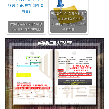
평균금리 7% 진입 이럴 땐?
아파트담보대출 후순위 세
[백내장수술시기] 백내장
입자미동의 고정금리로! 서
수술, 언제 해야 할까요?
울 경기도