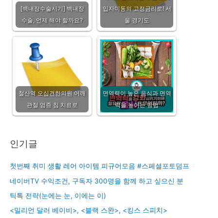
[백내장수술시기] 백내장
입자미동의 고정금리로! 서
수술, 언제 해야 할까요?
울 경기도
철산역 오십견한의원 어깨
면역력이 높은 음식과 면역
관절 염증 침 치료로
력을 높이는 방법
인기글
첫번째 취미 생활 레어 아이템 피규어모음 #스페셜포토덤프
네이버TV 수익조건, 구독자 300명을 함께 하고 싶으신 분
틱톡 전략(눈에는 눈, 이에는 이)
<밀리언 달러 베이비>, <블랙 스완>, <킹스 스피치>