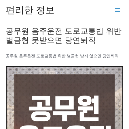
콘
편리한 정보
텐
Main
츠
Men
로
공무원 음주운전 도로교통법 위반
건
벌금형 못받으면 당연퇴직
너
뛰
기
공무원 음주운전 도로교통법 위반 벌금형 받지 않으면 당연퇴직