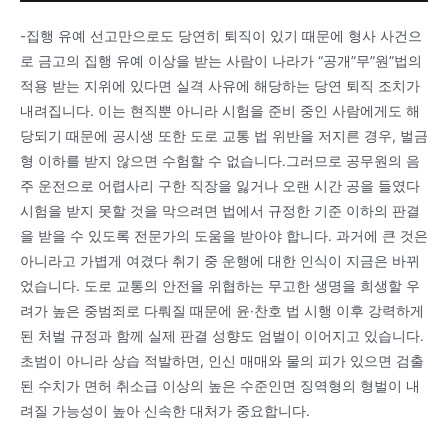
-집행 유예 선고만으로도 당연히 퇴직이 있기 때문에 형사 사건으
로 금고의 집행 유예 이상을 받는 사람이 나라가 “공개”무”원”법의
적용 받는 지위에 있다면 실격 사유에 해당하는 당연 퇴직 조치가
내려집니다. 이는 현직뿐 아니라 시험을 준비 중인 사람에게도 해
당되기 때문에 공시생 또한 도로 교통 법 위반을 저지른 경우, 벌금
형 이하를 받지 않으면 수험할 수 없습니다.그러므로 공무원의 음
주 운전으로 어렵사리 구한 직장을 잃거나 오랜 시간 공을 들였다
시험을 받지 못할 것을 막으려면 법에서 규정한 기준 이하의 판결
을 받을 수 있도록 전문가의 도움을 받아야 합니다. 과거에 큰 것은
아니라고 가볍게 여겼다 취기 중 운행에 대한 인식이 지금은 바뀌
었습니다. 도로 교통의 안전을 위협하는 무고한 생명을 희생할 우
려가 높은 중범죄로 다뤄질 때문에 윤·찬호 법 시행 이후 강력하게
된 처벌 규정과 함께 실제 판결 성향도 엄벌이 이어지고 있습니다.
초범이 아니라 상습 적발하면, 인신 매매와 물의 피가 있으면 검출
된 수치가 면허 취소급 이상의 높은 수준인면 징역형의 형벌이 내
려질 가능성이 높아 신속한 대처가 중요합니다.