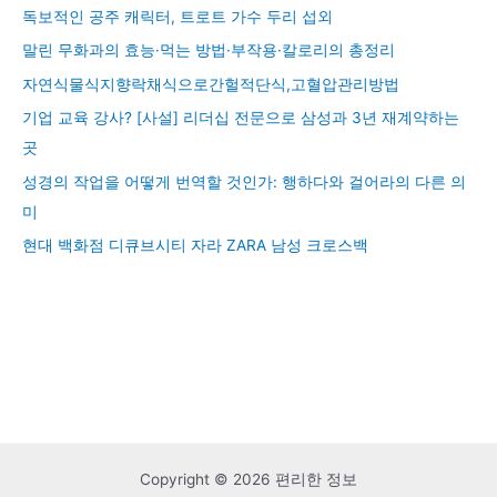
독보적인 공주 캐릭터, 트로트 가수 두리 섭외
말린 무화과의 효능·먹는 방법·부작용·칼로리의 총정리
자연식물식지향락채식으로간헐적단식,고혈압관리방법
기업 교육 강사? [사설] 리더십 전문으로 삼성과 3년 재계약하는
곳
성경의 작업을 어떻게 번역할 것인가: 행하다와 걸어라의 다른 의
미
현대 백화점 디큐브시티 자라 ZARA 남성 크로스백
Copyright © 2026 편리한 정보