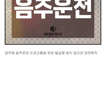
공무원 음주운전 도로교통법 위반 벌금형 받지 않으면 당연퇴직