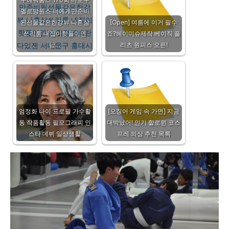
멜로망원스 너에게만준비
된선물같은한강뷰 나혼삼
[Open] 여름에 이거 필수
쓰리룸 내집이핫플이연
죠?헤이미슈제작 베이직 플
남…
리츠 원피스 오픈!
엄정화 나이 프로필 가수활
[오징어 게임 속 가면] 지금
동 작품활동 필모그래피 인
대박났어! 인기 할로윈 코스
스타 데뷔 일상생활
프레 의상 추천 목록