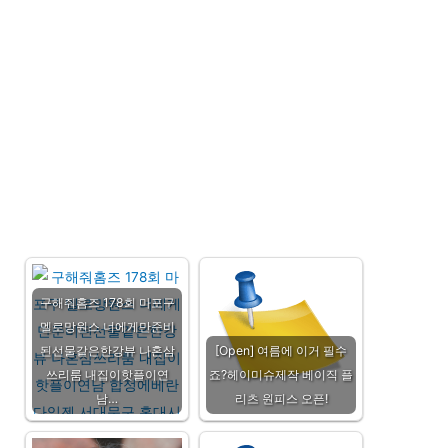
구해줘홈즈 178회 마포구
멜로망원스 너에게만준비
된선물같은한강뷰 나혼삼
[Open] 여름에 이거 필수
쓰리룸 내집이핫플이연
죠?헤이미슈제작 베이직 플
남…
리츠 원피스 오픈!