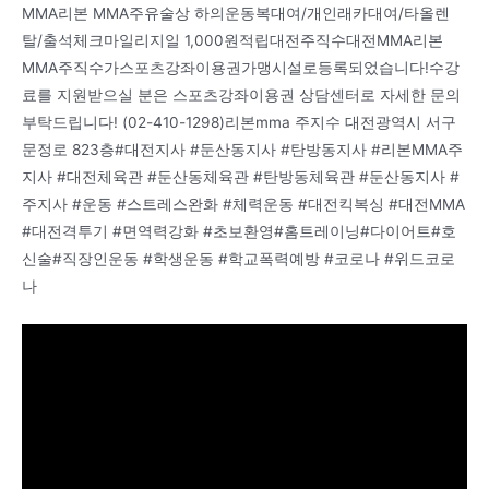
MMA리본 MMA주유술상 하의운동복대여/개인래카대여/타올렌
탈/출석체크마일리지일 1,000원적립대전주직수대전MMA리본
MMA주직수가스포츠강좌이용권가맹시설로등록되었습니다!수강
료를 지원받으실 분은 스포츠강좌이용권 상담센터로 자세한 문의
부탁드립니다! (02-410-1298)리본mma 주지수 대전광역시 서구
문정로 823층#대전지사 #둔산동지사 #탄방동지사 #리본MMA주
지사 #대전체육관 #둔산동체육관 #탄방동체육관 #둔산동지사 #
주지사 #운동 #스트레스완화 #체력운동 #대전킥복싱 #대전MMA
#대전격투기 #면역력강화 #초보환영#홈트레이닝#다이어트#호
신술#직장인운동 #학생운동 #학교폭력예방 #코로나 #위드코로
나