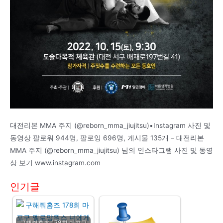
대전리본 MMA 주지 (@reborn_mma_jiujitsu)•Instagram 사진 및
동영상 팔로워 944명, 팔로잉 696명, 게시물 135개 – 대전리본
MMA 주지 (@reborn_mma_jiujitsu) 님의 인스타그램 사진 및 동영
상 보기 www.instagram.com
인기글
구해줘홈즈 178회 마포구