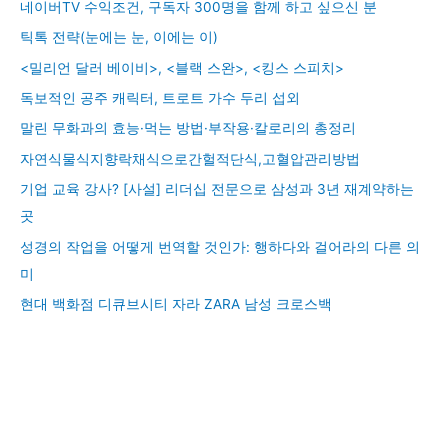
네이버TV 수익조건, 구독자 300명을 함께 하고 싶으신 분
틱톡 전략(눈에는 눈, 이에는 이)
<밀리언 달러 베이비>, <블랙 스완>, <킹스 스피치>
독보적인 공주 캐릭터, 트로트 가수 두리 섭외
말린 무화과의 효능·먹는 방법·부작용·칼로리의 총정리
자연식물식지향락채식으로간헐적단식,고혈압관리방법
기업 교육 강사? [사설] 리더십 전문으로 삼성과 3년 재계약하는
곳
성경의 작업을 어떻게 번역할 것인가: 행하다와 걸어라의 다른 의
미
현대 백화점 디큐브시티 자라 ZARA 남성 크로스백