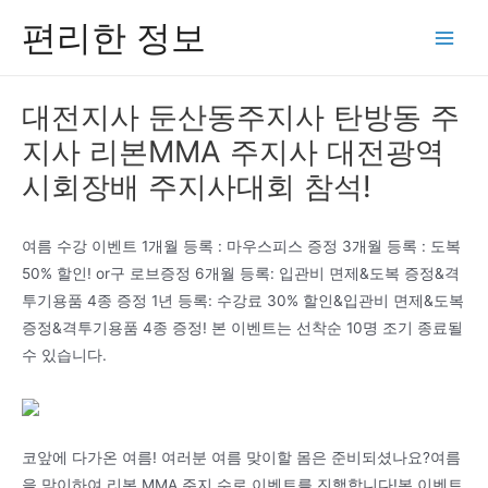
콘
편리한 정보
텐
Main
츠
Men
로
대전지사 둔산동주지사 탄방동 주
건
지사 리본MMA 주지사 대전광역
너
뛰
시회장배 주지사대회 참석!
기
여름 수강 이벤트 1개월 등록 : 마우스피스 증정 3개월 등록 : 도복
50% 할인! or구 로브증정 6개월 등록: 입관비 면제&도복 증정&격
투기용품 4종 증정 1년 등록: 수강료 30% 할인&입관비 면제&도복
증정&격투기용품 4종 증정! 본 이벤트는 선착순 10명 조기 종료될
수 있습니다.
코앞에 다가온 여름! 여러분 여름 맞이할 몸은 준비되셨나요?여름
을 맞이하여 리본 MMA 주지 수로 이벤트를 진행합니다!본 이벤트