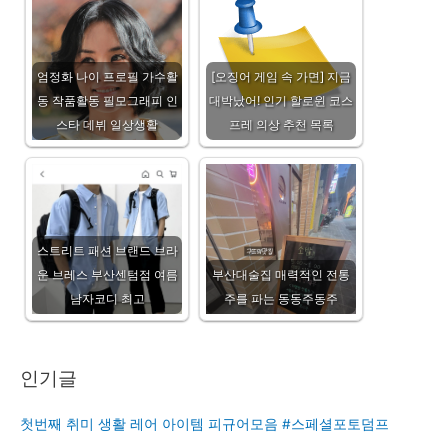
엄정화 나이 프로필 가수활
[오징어 게임 속 가면] 지금
동 작품활동 필모그래피 인
대박났어! 인기 할로윈 코스
스타 데뷔 일상생활
프레 의상 추천 목록
스트리트 패션 브랜드 브라
운 브레스 부산센텀점 여름
부산대술집 매력적인 전통
남자코디 최고
주를 파는 동동주동주
인기글
첫번째 취미 생활 레어 아이템 피규어모음 #스페셜포토덤프