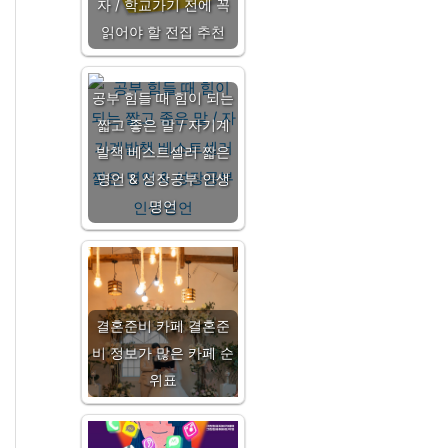
자 / 학교가기 전에 꼭
읽어야 할 전집 추천
공부 힘들 때 힘이 되는
짧고 좋은 말 / 자기계
발책 베스트셀러 짧은
명언 & 성장공부 인생
명언
결혼준비 카페 결혼준
비 정보가 많은 카페 순
위표