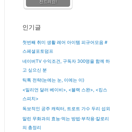
천드려요!
인기글
첫번째 취미 생활 레어 아이템 피규어모음 #
스페셜포토덤프
네이버TV 수익조건, 구독자 300명을 함께 하
고 싶으신 분
틱톡 전략(눈에는 눈, 이에는 이)
<밀리언 달러 베이비>, <블랙 스완>, <킹스
스피치>
독보적인 공주 캐릭터, 트로트 가수 두리 섭외
말린 무화과의 효능·먹는 방법·부작용·칼로리
의 총정리