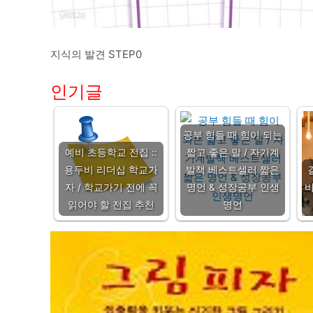
지식의 발견 STEP0
인기글
공부 힘들 때 힘이 되는
예비 초등학교 전집 ::
짧고 좋은 말 / 자기계
용두비 리더십 학교가
발책 베스트셀러 짧은
자 / 학교가기 전에 꼭
명언 & 성장공부 인생
비
읽어야 할 전집 추천
명언