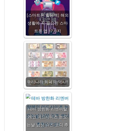
[스마트폰 활용책] 해외
생활에 꼭 필요한 스마
트폰 앱 17가지
우리나라 화폐의 역사!!
테바 방한화 리엔버탈
레인 미드사이즈 눈오
는날 남성 슈즈 코디 추