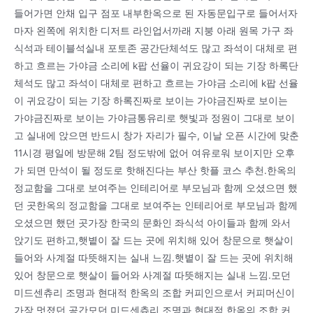
들어가면 안채 입구 점포 내부한옥으로 된 자동문입구로 들어서자
마자 왼쪽에 위치한 디저트 라인업서까래 지붕 아래 원목 가구 좌
식석과 테이블석실내 포토존 공간단체석도 많고 좌석이 대체로 편
하고 흐르는 가야금 소리에 k팝 선율이 귀요강이 되는 기장 하록단
체석도 많고 좌석이 대체로 편하고 흐르는 가야금 소리에 k팝 선율
이 귀요강이 되는 기장 하록진짜로 보이는 가야금진짜로 보이는
가야금진짜로 보이는 가야금통유리로 햇빛과 정원이 그대로 보이
고 실내에 앉으면 반드시 창가 자리가 필수, 이날 오픈 시간에 맞춘
11시경 평일에 방문해 2팀 정도밖에 없어 여유로워 보이지만 오후
가 되면 만석이 될 정도로 핫해진다는 부산 핫플 코스 추천.한옥의
정교함을 그대로 보여주는 인테리어로 부모님과 함께 오셨으면 했
던 곳한옥의 정교함을 그대로 보여주는 인테리어로 부모님과 함께
오셨으면 했던 곳가장 한국의 문화인 좌식석 아이들과 함께 와서
앉기도 편하고,햇볕이 잘 드는 곳에 위치해 있어 창문으로 햇살이
들어와 사계절 따뜻해지는 실내 느낌.햇볕이 잘 드는 곳에 위치해
있어 창문으로 햇살이 들어와 사계절 따뜻해지는 실내 느낌.모던
미드센츄리 조명과 현대적 한옥의 조합 커피인으로서 커피머신이
가장 멋졌던 공간모던 미드센츄리 조명과 현대적 한옥의 조합 커