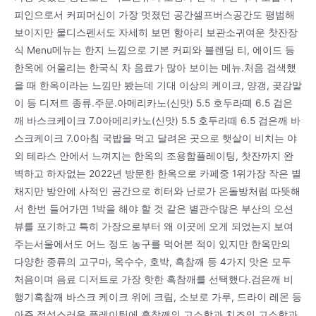
피인으로서 커피머신이 가장 멋졌던 공간셀프버스공간도 평범해
보이지만 물디스펜서도 자세히 보면 항아리 보관소귀여운 찻잔장
식 Menu메뉴는 한지 느낌으로 기본 커피와 블렌딩 티, 에이드 등
한옥에 어울리는 한국식 차 음료가 많아 보이는 메뉴.처음 검색했
을 때 한옥이라는 느낌만 봤는데 기대 이상의 케이크, 양갱, 곶감말
이 등 디저트 종류.주문.아메리카노(신맛) 5.5 호두라떼 6.5 검은
깨 바스크케이크 7.0아메리카노(신맛) 5.5 호두라떼 6.5 검은깨 바
스크케이크 7.0아침 국밥을 먹고 달려온 곳으로 햇살이 비치는 야
외 테라스 안에서 느껴지는 한옥의 조용함플레이팅, 찻잔까지 완
벽하고 하자없는 2022년 방문한 한옥으로 카페중 1위가장 작은 별
채지만 방안에 사적인 공간으로 히터와 난로가 온돌방처럼 따뜻해
서 한번 들어가면 1박을 해야 할 것 같은 별관수많은 부산의 오션
뷰를 포기하고 특히 가장으로부터 왜 이곳에 오게 되었는지 보여
주는서울에서도 어느 정도 농구를 먹어본 적이 있지만 한옥만의
다양한 종류의 고구마, 옥수수, 호박, 흑참깨 등 4가지 맛은 모두
처음이며 음료 디저트로 가장 핫한 흑참깨를 선택했다.검은깨 비
행기흑참깨 바스크 케이크 위에 크림, 소보로 가루, 드라이 레몬 등
아주 정성스러운 플레이팅에 흑참깨의 고소함과 치즈의 고소함과