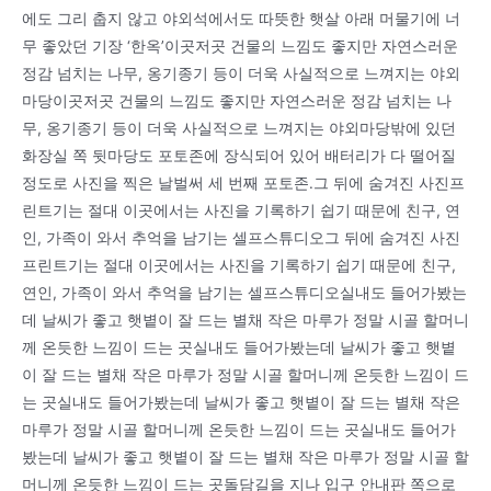
에도 그리 춥지 않고 야외석에서도 따뜻한 햇살 아래 머물기에 너
무 좋았던 기장 ‘한옥’이곳저곳 건물의 느낌도 좋지만 자연스러운
정감 넘치는 나무, 옹기종기 등이 더욱 사실적으로 느껴지는 야외
마당이곳저곳 건물의 느낌도 좋지만 자연스러운 정감 넘치는 나
무, 옹기종기 등이 더욱 사실적으로 느껴지는 야외마당밖에 있던
화장실 쪽 뒷마당도 포토존에 장식되어 있어 배터리가 다 떨어질
정도로 사진을 찍은 날벌써 세 번째 포토존.그 뒤에 숨겨진 사진프
린트기는 절대 이곳에서는 사진을 기록하기 쉽기 때문에 친구, 연
인, 가족이 와서 추억을 남기는 셀프스튜디오그 뒤에 숨겨진 사진
프린트기는 절대 이곳에서는 사진을 기록하기 쉽기 때문에 친구,
연인, 가족이 와서 추억을 남기는 셀프스튜디오실내도 들어가봤는
데 날씨가 좋고 햇볕이 잘 드는 별채 작은 마루가 정말 시골 할머니
께 온듯한 느낌이 드는 곳실내도 들어가봤는데 날씨가 좋고 햇볕
이 잘 드는 별채 작은 마루가 정말 시골 할머니께 온듯한 느낌이 드
는 곳실내도 들어가봤는데 날씨가 좋고 햇볕이 잘 드는 별채 작은
마루가 정말 시골 할머니께 온듯한 느낌이 드는 곳실내도 들어가
봤는데 날씨가 좋고 햇볕이 잘 드는 별채 작은 마루가 정말 시골 할
머니께 온듯한 느낌이 드는 곳돌담길을 지나 입구 안내판 쪽으로