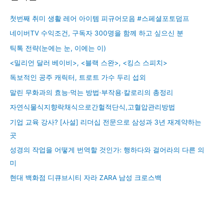
첫번째 취미 생활 레어 아이템 피규어모음 #스페셜포토덤프
네이버TV 수익조건, 구독자 300명을 함께 하고 싶으신 분
틱톡 전략(눈에는 눈, 이에는 이)
<밀리언 달러 베이비>, <블랙 스완>, <킹스 스피치>
독보적인 공주 캐릭터, 트로트 가수 두리 섭외
말린 무화과의 효능·먹는 방법·부작용·칼로리의 총정리
자연식물식지향락채식으로간헐적단식,고혈압관리방법
기업 교육 강사? [사설] 리더십 전문으로 삼성과 3년 재계약하는
곳
성경의 작업을 어떻게 번역할 것인가: 행하다와 걸어라의 다른 의
미
현대 백화점 디큐브시티 자라 ZARA 남성 크로스백