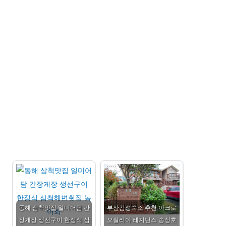
동해 삼척맛집 일미어담 간
부산감성숙소 추천 아크로
장게장 생선구이 한정식 삼
오실리아 레지던스 송정호