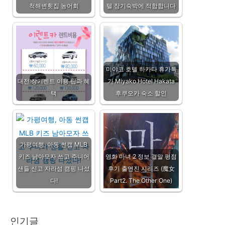
척해변횟집 농어회
텔 장기숙박에 적합합니다
미야코 호텔 하카타 휴가특
대전 장기렌트 이용 팁과 혜
가 Miyako Hotel Hakata
택
후쿠오카 숙소 할인
가평여행, 아동 썬캡 MLB
키즈 남아모자 쓰고 주니어
영화 마녀 2 정보 결말 평점
샌들 신고 자라섬 캠핑 나섰
후기 출연진 시리즈 (魔女
다!
Part2. The Other One)
인기글