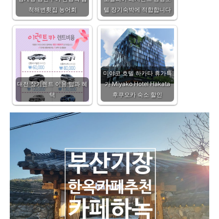
척해변횟집 농어회
텔 장기숙박에 적합합니다
미야코 호텔 하카타 휴가특
대전 장기렌트 이용 팁과 혜
가 Miyako Hotel Hakata
택
후쿠오카 숙소 할인