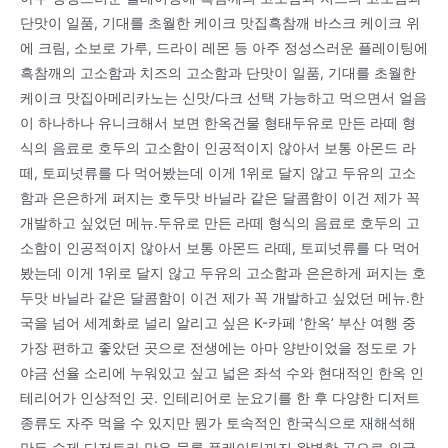
단맛이 일품, 기대를 초월한 케이크 맛집흑참깨 바스크 케이크 위
에 크림, 소보로 가루, 드라이 레몬 등 아주 정성스러운 플레이팅에
흑참깨의 고소함과 치즈의 고소함과 단맛이 일품, 기대를 초월한
케이크 맛집아메리카노는 신맛/다크 선택 가능하고 먹으면서 얼음
이 하나하나 유니크해서 보면 한옥건물 형태두유로 만든 라떼 형
식의 음료로 호두의 고소함이 인공적이지 않아서 보통 아몬드 라
떼, 토피넛류를 다 먹어봤는데 이게 1위로 달지 않고 두유의 고소
함과 은은하게 퍼지는 호두맛 바닐라 같은 달콤함이 이건 제가 꼭
개발하고 싶었던 메뉴.두유로 만든 라떼 형식의 음료로 호두의 고
소함이 인공적이지 않아서 보통 아몬드 라떼, 토피넛류를 다 먹어
봤는데 이게 1위로 달지 않고 두유의 고소함과 은은하게 퍼지는 호
두맛 바닐라 같은 달콤함이 이건 제가 꼭 개발하고 싶었던 메뉴.한
국을 넘어 세계화로 널리 알리고 싶은 K-카페 ‘한옥’ 부산 여행 중
가장 편하고 좋았던 곳으로 전생에는 아마 양반이었을 정도로 가
야금 선율 소리에 누워있고 싶고 넓은 좌석 수와 현대적인 한옥 인
테리어가 인상적인 곳. 인테리어로 눈요기를 한 후 다양한 디저트
종류도 자주 먹을 수 있지만 뭔가 토속적인 한국식으로 재해석해
만든 수제 디저트라 맛은 물론 플레이팅까지 완벽한 곳으로 외국