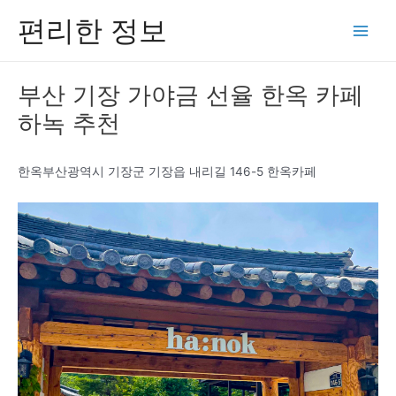
콘
편리한 정보
텐
Main
츠
Men
로
부산 기장 가야금 선율 한옥 카페
건
하녹 추천
너
뛰
기
한옥부산광역시 기장군 기장읍 내리길 146-5 한옥카페