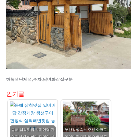
하녹색단체석,주차,남녀화장실구분
인기글
동해 삼척맛집 일미어담 간
부산감성숙소 추천 아크로
장게장 생선구이 한정식 삼
오실리아 레지던스 송정호