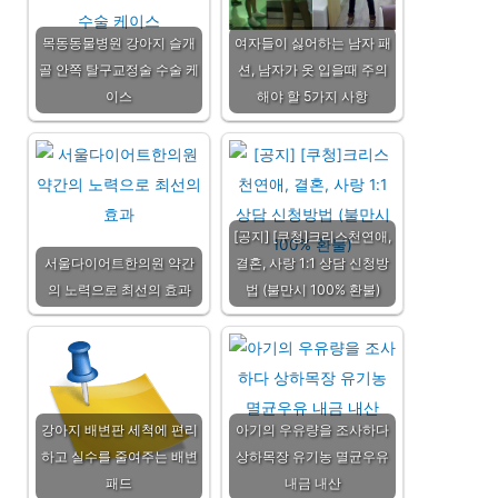
목동동물병원 강아지 슬개
여자들이 싫어하는 남자 패
골 안쪽 탈구교정술 수술 케
션, 남자가 옷 입을때 주의
이스
해야 할 5가지 사항
[공지] [쿠청]크리스천연애,
서울다이어트한의원 약간
결혼, 사랑 1:1 상담 신청방
의 노력으로 최선의 효과
법 (불만시 100% 환불)
강아지 배변판 세척에 편리
아기의 우유량을 조사하다
하고 실수를 줄여주는 배변
상하목장 유기농 멸균우유
패드
내금 내산