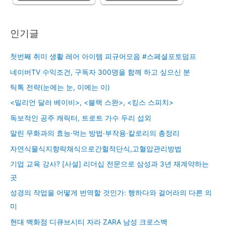
인기글
첫번째 취미 생활 레어 아이템 피규어모음 #스페셜포토덤프
네이버TV 수익조건, 구독자 300명을 함께 하고 싶으신 분
틱톡 전략(눈에는 눈, 이에는 이)
<밀리언 달러 베이비>, <블랙 스완>, <킹스 스피치>
독보적인 공주 캐릭터, 트로트 가수 두리 섭외
말린 무화과의 효능·먹는 방법·부작용·칼로리의 총정리
자연식물식지향락채식으로간헐적단식,고혈압관리방법
기업 교육 강사? [사설] 리더십 전문으로 삼성과 3년 재계약하는
곳
성경의 작업을 어떻게 번역할 것인가: 행하다와 걸어라의 다른 의
미
현대 백화점 디큐브시티 자라 ZARA 남성 크로스백