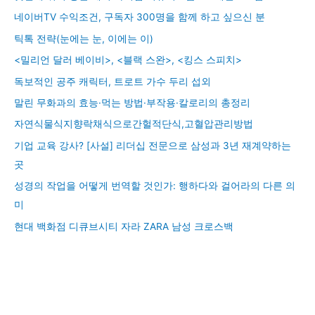
네이버TV 수익조건, 구독자 300명을 함께 하고 싶으신 분
틱톡 전략(눈에는 눈, 이에는 이)
<밀리언 달러 베이비>, <블랙 스완>, <킹스 스피치>
독보적인 공주 캐릭터, 트로트 가수 두리 섭외
말린 무화과의 효능·먹는 방법·부작용·칼로리의 총정리
자연식물식지향락채식으로간헐적단식,고혈압관리방법
기업 교육 강사? [사설] 리더십 전문으로 삼성과 3년 재계약하는
곳
성경의 작업을 어떻게 번역할 것인가: 행하다와 걸어라의 다른 의
미
현대 백화점 디큐브시티 자라 ZARA 남성 크로스백