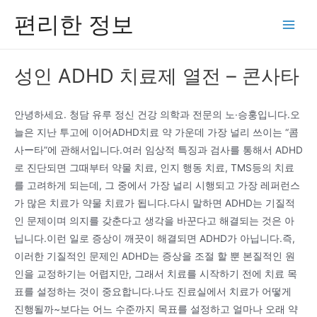
콘
편리한 정보
텐
Main
츠
Men
로
성인 ADHD 치료제 열전 – 콘사타
건
너
뛰
안녕하세요. 청담 유루 정신 건강 의학과 전문의 노·승훙입니다.오
기
늘은 지난 투고에 이어ADHD치료 약 가운데 가장 널리 쓰이는 “콤
사ー타”에 관해서입니다.여러 임상적 특징과 검사를 통해서 ADHD
로 진단되면 그때부터 약물 치료, 인지 행동 치료, TMS등의 치료
를 고려하게 되는데, 그 중에서 가장 널리 시행되고 가장 레퍼런스
가 많은 치료가 약물 치료가 됩니다.다시 말하면 ADHD는 기질적
인 문제이며 의지를 갖춘다고 생각을 바꾼다고 해결되는 것은 아
닙니다.이런 일로 증상이 깨끗이 해결되면 ADHD가 아닙니다.즉,
이러한 기질적인 문제인 ADHD는 증상을 조절 할 뿐 본질적인 원
인을 교정하기는 어렵지만, 그래서 치료를 시작하기 전에 치료 목
표를 설정하는 것이 중요합니다.나도 진료실에서 치료가 어떻게
진행될까~보다는 어느 수준까지 목표를 설정하고 얼마나 오래 약