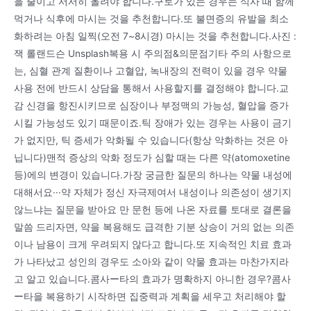
을 줄이고 서서히 올려야 합니다.구토가 있는 경우는 식사 때 함께
먹거나 식후에 마시는 것을 추천합니다.또 불면증의 유발을 최소
화하려는 아침 일찍(오전 7~8시경) 마시는 것을 추천합니다.사진 :
잭 롤랜드슨 Unsplash복용 시 주의점&의문점기타 주의 사항으로
는, 심혈 관계 질환이나 고혈압, 녹내장의 전력이 있을 경우 약물
사용 전에 반드시 상담을 통해서 사용할지를 결정해야 합니다.교
감 신경을 항진시키므로 심장이나 부정맥의 가능성, 혈압을 증가
시킬 가능성도 있기 때문이죠.틱 장애가 있는 경우는 사용이 금기
가 없지만, 틱 증세가 악화될 수 있습니다(항상 악화하는 것은 아
닙니다)맨적 증상의 악화 정도가 심할 때는 다른 약(atomoxetine
등)에의 변경이 있습니다.가장 궁금한 질문의 하나는 약물 내성에
대해서요···약 자체가 정신 자극제여서 내성이나 의존성이 생기지
않느냐는 질문을 받아요 만 문헌 등에 나온 자료를 토대로 결론을
말씀 드리자면, 약을 복용해도 급격한 기분 상승이 거의 없는 의존
이나 남용이 크게 우려되지 않다고 합니다.또 지속적인 치료 효과
가 나타났고 성인의 경우도 소아와 같이 약물 효과는 마찬가지라
고 알고 있습니다.콤사ー타의 효과가 명확하지 아니한 경우?콤사
ー타을 복용하기 시작하면 집중력과 계획을 세우고 처리해야 할