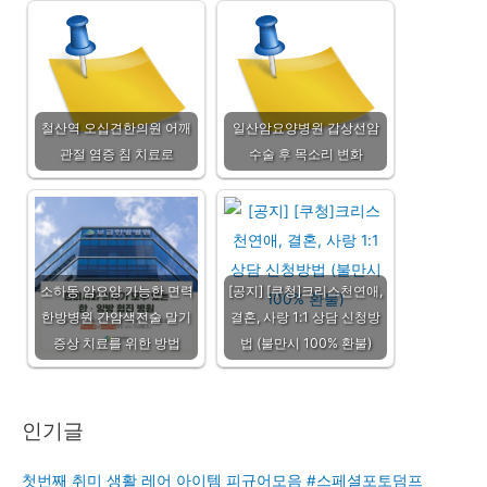
철산역 오십견한의원 어깨
일산암요양병원 갑상선암
관절 염증 침 치료로
수술 후 목소리 변화
소하동 암요양 가능한 면력
[공지] [쿠청]크리스천연애,
한방병원 간암색전술 말기
결혼, 사랑 1:1 상담 신청방
증상 치료를 위한 방법
법 (불만시 100% 환불)
인기글
첫번째 취미 생활 레어 아이템 피규어모음 #스페셜포토덤프