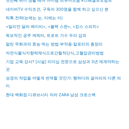
첫번째 취미 생활 레어 아이템 피규어모음 #스페셜포토덤프
네이버TV 수익조건, 구독자 300명을 함께 하고 싶으신 분
틱톡 전략(눈에는 눈, 이에는 이)
<밀리언 달러 베이비>, <블랙 스완>, <킹스 스피치>
독보적인 공주 캐릭터, 트로트 가수 두리 섭외
말린 무화과의 효능·먹는 방법·부작용·칼로리의 총정리
자연식물식지향락채식으로간헐적단식,고혈압관리방법
기업 교육 강사? [사설] 리더십 전문으로 삼성과 3년 재계약하는
곳
성경의 작업을 어떻게 번역할 것인가: 행하다와 걸어라의 다른 의
미
현대 백화점 디큐브시티 자라 ZARA 남성 크로스백