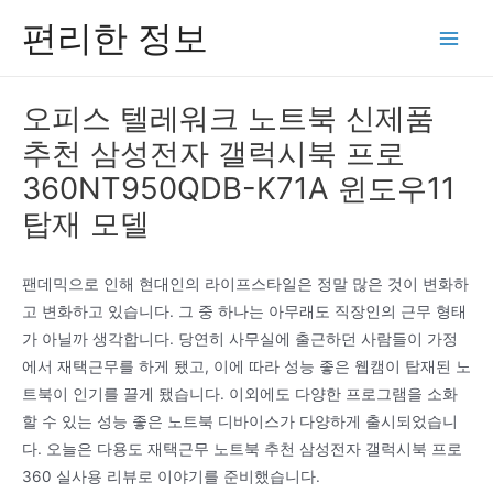
콘
편리한 정보
텐
Main
츠
Men
로
오피스 텔레워크 노트북 신제품
건
추천 삼성전자 갤럭시북 프로
너
뛰
360NT950QDB-K71A 윈도우11
기
탑재 모델
팬데믹으로 인해 현대인의 라이프스타일은 정말 많은 것이 변화하
고 변화하고 있습니다. 그 중 하나는 아무래도 직장인의 근무 형태
가 아닐까 생각합니다. 당연히 사무실에 출근하던 사람들이 가정
에서 재택근무를 하게 됐고, 이에 따라 성능 좋은 웹캠이 탑재된 노
트북이 인기를 끌게 됐습니다. 이외에도 다양한 프로그램을 소화
할 수 있는 성능 좋은 노트북 디바이스가 다양하게 출시되었습니
다. 오늘은 다용도 재택근무 노트북 추천 삼성전자 갤럭시북 프로
360 실사용 리뷰로 이야기를 준비했습니다.