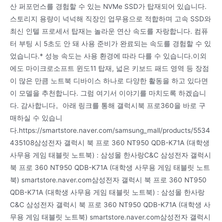
산 퍼포먼스를 경험할 수 있는 NVMe SSD가 탑재되어 있습니다.
스토리지 용량이 넉넉해 직장인 업무용으로 적합하며 고속 SSD와
최신 인텔 프로세서 탑재는 놀라운 연산 속도를 자랑합니다. 컴퓨
터 부팅 시 5초도 안 돼 사용 준비가 완료되는 속도를 경험할 수 있
었습니다.* 성능 속도는 사용 환경에 따라 다를 수 있습니다.이외
에도 마이크로소프트 윈도11 탑재, 넓은 키보드 패드 영역 등 장점
이 많은 만큼 노트북 디바이스 하나로 다양한 활동을 하고 있다면
이 모델을 추천합니다. 그럼 여기서 이야기를 마치도록 하겠습니
다. 감사합니다。아래 링크를 통해 갤럭시북 프로360을 바로 구
매하실 수 있습니
다.https://smartstore.naver.com/samsung_mall/products/5534
435108삼성전자 갤럭시 북 프로 360 NT950 QDB-K71A (대학생
사무용 게임 태블릿 노트북) : 삼성몰 한사랑C&C 삼성전자 갤럭시
북 프로 360 NT950 QDB-K71A (대학생 사무용 게임 태블릿 노트
북) smartstore.naver.com삼성전자 갤럭시 북 프로 360 NT950
QDB-K71A (대학생 사무용 게임 태블릿 노트북) : 삼성몰 한사랑
C&C 삼성전자 갤럭시 북 프로 360 NT950 QDB-K71A (대학생 사
무용 게임 태블릿 노트북) smartstore.naver.com삼성전자 갤럭시