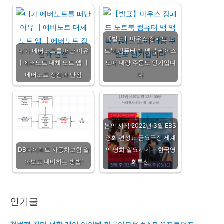
【발표】마우스 장패드 노
내가 에버노트를 떠난 이유
트북 컴퓨터 백 맥북 케이스
┃에버노트 대체 노트 앱 ┃
도매 대량 주문도 인기입니
에버노트 장점과 단점
다
봄의 시작 2022년 3월 EBS
영화 편성표 금요극장 세계
DB다이렉트 자동차보험 알
의 명화 일요시네마 한국영
아보고 대비하는 방법!
화특선
인기글