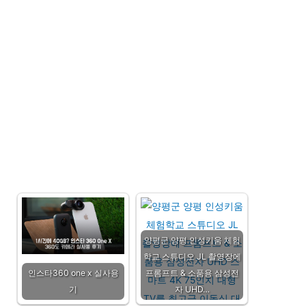
양평군 양평 인성키움 체험
학교 스튜디오 JL 촬영장에
인스타360 one x 실사용
프롬프트 & 소품용 삼성전
기
자 UHD…