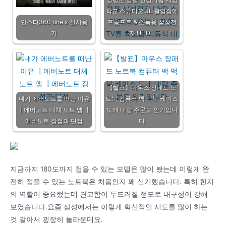
학교 스튜디오 JL 촬영장에
인스타360 one x 실사용
프롬프트 & 소품용 삼성전
기
자 UHD…
【발표】마우스 장패드 노
내가 에버노트를 떠난 이유
트북 컴퓨터 백 맥북 케이스
┃에버노트 대체 노트 앱 ┃
도매 대량 주문도 인기입니
에버노트 장점과 단점
다
지금까지 180도까지 접을 수 있는 모델은 많이 봤는데 이렇게 완
전히 접을 수 있는 노트북은 처음인지 꽤 신기했습니다. 특히 힌지
의 역할이 중요했는데 견고함이 두드러질 정도로 내구성이 강해
보였습니다.요즘 삼성에서는 이렇게 혁신적인 시도를 많이 하는
것 같아서 굉장히 놀라운데요.