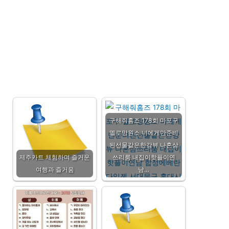
구해줘홈즈 178회 마포구
멜로망원스 너에게만준비
된선물같은한강뷰 나혼삼
제주카트 체험하며 즐거운
쓰리룸 내집이핫플이연
여행과 즐거움
남…