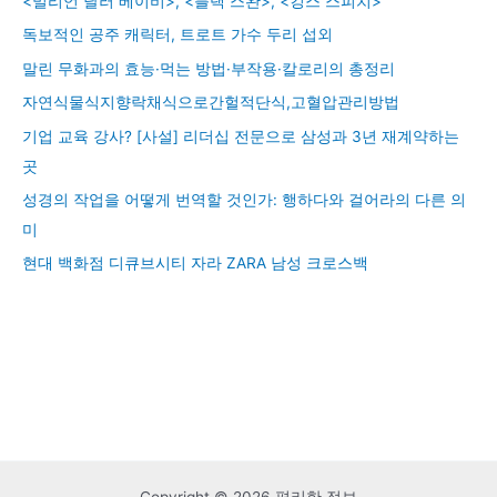
<밀리언 달러 베이비>, <블랙 스완>, <킹스 스피치>
독보적인 공주 캐릭터, 트로트 가수 두리 섭외
말린 무화과의 효능·먹는 방법·부작용·칼로리의 총정리
자연식물식지향락채식으로간헐적단식,고혈압관리방법
기업 교육 강사? [사설] 리더십 전문으로 삼성과 3년 재계약하는
곳
성경의 작업을 어떻게 번역할 것인가: 행하다와 걸어라의 다른 의
미
현대 백화점 디큐브시티 자라 ZARA 남성 크로스백