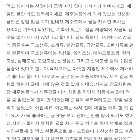
먹고 싶어지는 신맛이라 금방 따서 입에 가져가기 바빠지네요. 매
달린 귤만 봐도 행복해지네요. 제주농장에서 따서 맛보는 신선한
귤맛은 정말 잊을 수가 없네요.제주도에서 귤을 재배한 역사는
1,000년 가까이 되었다는 기록이 있는데 점점 개량되어 지금의 귤
맛을 얼마 지나지 않았다고 합니다. 귤도 품종이 다양하대요.감귤
의 종류에는 극조생류, 조생류, 만감귤류, 금감귤류, 오렌지류로 먼
저 분류되며 극조생류에는 1남1호, 임기조생, 미야모토조생, 한라
조생, 삼매조생, 고림조생, 신천삼초 그리고 신익조생 등의 수많은
품종이 있다고 합니다.육지보다는 따뜻한 지방인 제주에서 재배하
기 좋다고 합니다. 아무래도 귤은 온도가 중요하대요. 제주 감귤 체
험을 하면서 귤에 대해 많은 것을 알게 되네요.서귀포 감귤체험농
장 제주농원에서 제주감귤 따기 체험을 하면서 처음에는 많이 먹
을 줄 알았는데 많이 안 먹었는데 큰길이 부르더라고요. 정말 실컷
먹고 싶었는데 아쉽네요. 이번에는 식사 전에 체험을 해야 할 것 같
네요.제가 딱 좋아하는 귤 맛을 보고 원하는 만큼 많이 먹기도 했어
요.지인과 둘이서 체험한 귤을 차에 두고 먹기로 하여 택배로 집과
지인분들께 몇 박스 선물용으로 보내드렸습니다.신선한 귤도 마음
껏 먹고 제주감귤 따기 체험은 가족들과 함께 와서 추억 쌓기에도