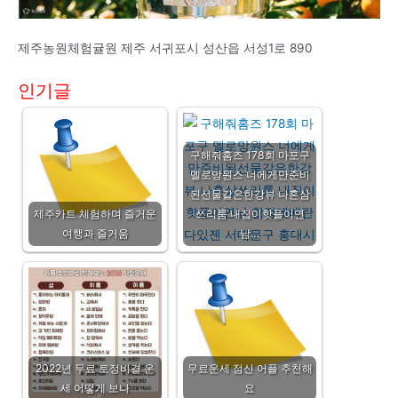
제주농원체험귤원 제주 서귀포시 성산읍 서성1로 890
인기글
구해줘홈즈 178회 마포구
멜로망원스 너에게만준비
된선물같은한강뷰 나혼삼
제주카트 체험하며 즐거운
쓰리룸 내집이핫플이연
여행과 즐거움
남…
2022년 무료 토정비결 운
무료운세 점신 어플 추천해
세 어떻게 보나
요