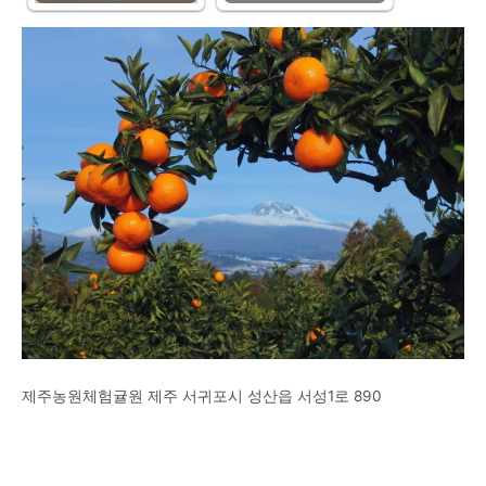
제주농원체험귤원 제주 서귀포시 성산읍 서성1로 890