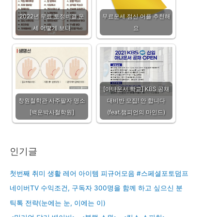
2022년 무료 토정비결 운
무료운세 점신 어플 추천해
세 어떻게 보나
요
[아나운서 학교] KBS 공채
창원철학관 사주팔자 명소
대비반 모집! 안 합니다
[백운박사철학원]
(feat.챔피언의 마인드)
인기글
첫번째 취미 생활 레어 아이템 피규어모음 #스페셜포토덤프
네이버TV 수익조건, 구독자 300명을 함께 하고 싶으신 분
틱톡 전략(눈에는 눈, 이에는 이)