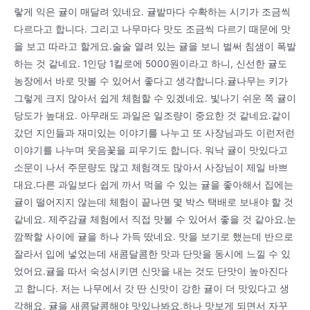
랗게 익은 귤이 매달려 있네요. 귤밭마다 수확하는 시기가 조금씩
다르다고 합니다. 그리고 나무마다 맛도 조금씩 다르기 때문에 맛
을 보고 따라고 할게요.술술 열려 있는 귤을 보니 벌써 침샘이 폭발
하는 것 같네요. 1인당 1킬로에 5000원이라고 하니, 신선한 귤도
농장에서 바로 맛볼 수 있어서 좋다고 생각합니다.귤나무는 키가
그렇게 크지 않아서 쉽게 체험할 수 있겠네요. 빛나기 쉬운 쪽 귤이
당도가 높대요. 아무래도 과일은 일조량이 중요한 것 같네요.같이
갔던 지인들과 재미있는 이야기를 나누고 또 사장님과도 이런저런
이야기를 나누며 웃음꽃을 피우기도 합니다. 워낙 귤이 맛있다고
소문이 나서 주문량도 많고 체험객도 많아서 사장님이 제일 바쁘
대요.다른 과일보다 쉽게 까서 먹을 수 있는 귤을 좋아해서 집에는
귤이 떨어지지 않는데 체험이 끝나면 몇 박스 택배로 보내야 할 것
같네요. 제주감귤 체험에서 직접 맛볼 수 있어서 좋을 것 같아요.눈
깜짝할 사이에 귤을 하나 가득 땄네요. 맛을 보기로 했는데 반으로
잘라서 입에 넣었는데 새콤달콤한 맛과 단맛을 동시에 느낄 수 있
었어요.귤을 따서 숙성시키면 신맛을 내는 것도 단맛이 높아진다
고 합니다. 저는 나무에서 갓 딴 신맛이 강한 귤이 더 맛있다고 생
각해요. 귤을 새콤달콤해야 맛있나봐요.하나 맛보게 되면서 자꾸