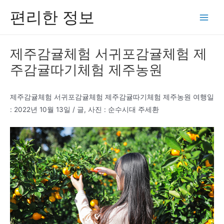
콘
편리한 정보
텐
Main
츠
Men
로
제주감귤체험 서귀포감귤체험 제
건
주감귤따기체험 제주농원
너
뛰
기
제주감귤체험 서귀포감귤체험 제주감귤따기체험 제주농원 여행일
: 2022년 10월 13일 / 글, 사진 : 순수시대 주세환