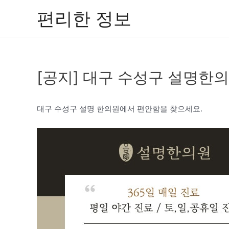
콘
편리한 정보
텐
츠
로
건
[공지] 대구 수성구 설명한
너
뛰
기
대구 수성구 설명 한의원에서 편안함을 찾으세요.