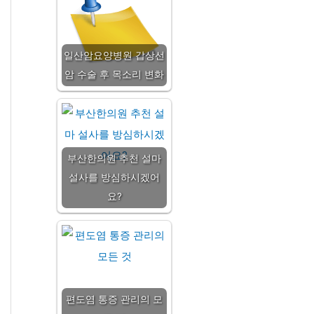
일산암요양병원 갑상선
암 수술 후 목소리 변화
부산한의원 추천 설마
설사를 방심하시겠어
요?
편도염 통증 관리의 모