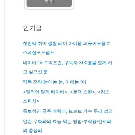
든 것
인기글
첫번째 취미 생활 레어 아이템 피규어모음 #
스페셜포토덤프
네이버TV 수익조건, 구독자 300명을 함께 하
고 싶으신 분
틱톡 전략(눈에는 눈, 이에는 이)
<밀리언 달러 베이비>, <블랙 스완>, <킹스
스피치>
독보적인 공주 캐릭터, 트로트 가수 두리 섭외
말린 무화과의 효능·먹는 방법·부작용·칼로리
의 총정리