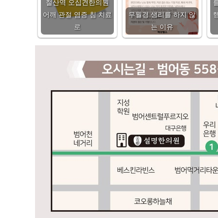
철산역 오십견한의원
어깨 관절 염증 침 치료
무월경 생리를 하지 않
로
는 이유