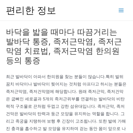
콘
편리한 정보
텐
Main
츠
Men
로
바닥을 밟을 때마다 따끔거리는
건
발바닥 통증, 족저근막염, 족저근
너
뛰
막염 치료법, 족저근막염 한의원
기
등의 통증
최근 발바닥이 아파서 한의원을 찾는 분들이 많습니다.특히 발뒤
꿈치 바닥이나 발바닥이 찢어지는 것처럼 아프다고 하시는 분들은
족저근막염, 족저건막염에 해당합니다. 원래 족저근막, 족저건막
은 굽뼈인 세로골과 5개의 족저근위부를 연결하는 발바닥의 비탄
력적 구조물로 끈처럼 두껍고 강한 섬유대입니다. 족저근막, 족저
건막은 발바닥의 탄력과 둥근 모양을 유지하는 역할을 합니다. 그
리고 족궁을 지탱하여 보행 후 긴장이 고조됩니다. 또한 발에 가해
진 충격을 흡수하고 발 모양을 유지하며 걷는 동안 몸이 앞으로 나