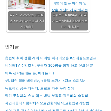
강아지 코코넛오일 천연성
알레르기성 비염과 코비염
분으로 발바닥 보습 피부까
이 있는 아이의 일상을 개선
지 관리해
하기 위해서는
인기글
첫번째 취미 생활 레어 아이템 피규어모음 #스페셜포토덤프
네이버TV 수익조건, 구독자 300명을 함께 하고 싶으신 분
틱톡 전략(눈에는 눈, 이에는 이)
<밀리언 달러 베이비>, <블랙 스완>, <킹스 스피치>
독보적인 공주 캐릭터, 트로트 가수 두리 섭외
말린 무화과의 효능·먹는 방법·부작용·칼로리의 총정리
자연식물식지향락채식으로간헐적단식,고혈압관리방법
기업 교육 강사? [사설] 리더십 전문으로 삼성과 3년 재계약하는