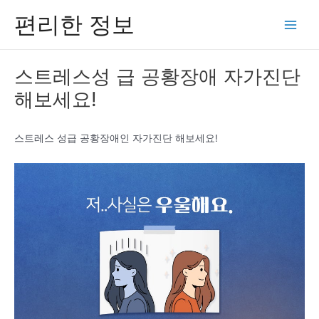
콘
편리한 정보
텐
Main
츠
Men
로
스트레스성 급 공황장애 자가진단
건
해보세요!
너
뛰
기
스트레스 성급 공황장애인 자가진단 해보세요!