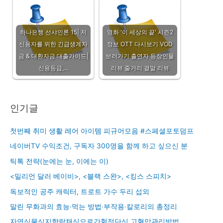
하나은행 선샤인론 15| 저
영화 '이 세상의 끝' 시즌2
신용자를 위한 긴급생계자
정보 OTT 다시보기 VOD
금 & 대환자금 대출가이드|
보러가기 출연자 등장인물
신용등급,…
리뷰 줄거리 결말 리뷰
인기글
첫번째 취미 생활 레어 아이템 피규어모음 #스페셜포토덤프
네이버TV 수익조건, 구독자 300명을 함께 하고 싶으신 분
틱톡 전략(눈에는 눈, 이에는 이)
<밀리언 달러 베이비>, <블랙 스완>, <킹스 스피치>
독보적인 공주 캐릭터, 트로트 가수 두리 섭외
말린 무화과의 효능·먹는 방법·부작용·칼로리의 총정리
자연식물식지향락채식으로간헐적단식,고혈압관리방법