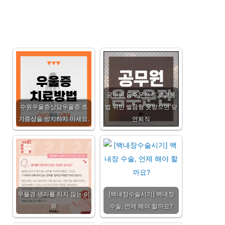
공무원 음주운전 도로교통
수원우울증상담우울증 초
법 위반 벌금형 못받으면 당
기증상을 방치하지 마세요.
연퇴직
무월경 생리를 하지 않는 이
[백내장수술시기] 백내장
유
수술, 언제 해야 할까요?