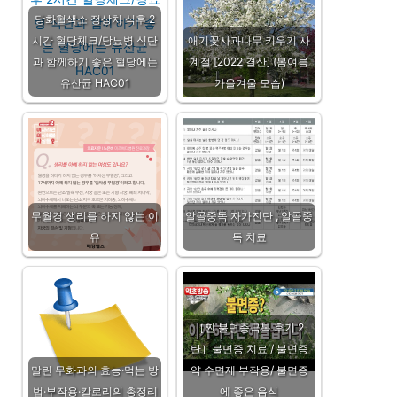
당화혈색소 정상치 식후 2
시간 혈당체크/당뇨병 식단
애기꽃사과나무 키우기 사
과 함께하기 좋은 혈당에는
계절 [2022 결산] (봄여름
유산균 HAC01
가을겨울 모습)
무월경 생리를 하지 않는 이
알콜중독 자가진단 , 알콜중
유
독 치료
［찐 불면증극복 후기 2
탄］불면증 치료 / 불면증
말린 무화과의 효능·먹는 방
약 수면제 부작용/ 불면증
법·부작용·칼로리의 총정리
에 좋은 음식