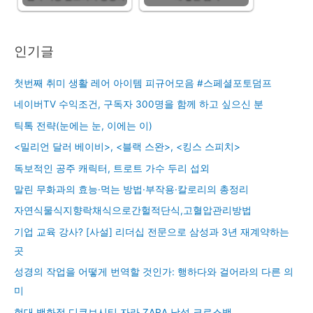
인기글
첫번째 취미 생활 레어 아이템 피규어모음 #스페셜포토덤프
네이버TV 수익조건, 구독자 300명을 함께 하고 싶으신 분
틱톡 전략(눈에는 눈, 이에는 이)
<밀리언 달러 베이비>, <블랙 스완>, <킹스 스피치>
독보적인 공주 캐릭터, 트로트 가수 두리 섭외
말린 무화과의 효능·먹는 방법·부작용·칼로리의 총정리
자연식물식지향락채식으로간헐적단식,고혈압관리방법
기업 교육 강사? [사설] 리더십 전문으로 삼성과 3년 재계약하는
곳
성경의 작업을 어떻게 번역할 것인가: 행하다와 걸어라의 다른 의
미
현대 백화점 디큐브시티 자라 ZARA 남성 크로스백