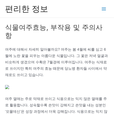
콘
편리한 정보
텐
Main
츠
Men
로
식물여주효능, 부작용 및 주의사
건
항
너
뛰
기
여주에 대해서 자세히 알아볼까요? 여주는 봄 4월에 씨를 심고 6
월에 노란 꽃을 피우는 아름다운 식물입니다. 그 꽃은 저녁 얼굴과
비슷하게 생겼으며 수확은 7월경에 이루어집니다. 여주는 식재료
로 쓰이지만 특히 여주의 효능 때문에 당뇨병 환자들 사이에서 약
재로도 쓰이고 있습니다.
여주 열매는 주로 약재로 쓰이고 식용으로는 익지 않은 열매를 주
로 활용합니다. 성숙할수록 쓴맛이 강해지고 쓴맛을 내는 성분인
‘모몰데신’은 성장 과정에서 더욱 강해집니다. 식용으로는 익지 않