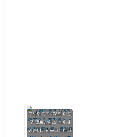
구해줘홈즈 178회 마포
구 멜로망원스 너에게
만준비된선물같은한강