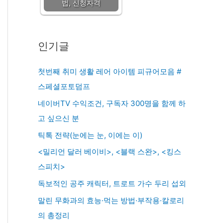
법, 신청자격
인기글
첫번째 취미 생활 레어 아이템 피규어모음 #
스페셜포토덤프
네이버TV 수익조건, 구독자 300명을 함께 하
고 싶으신 분
틱톡 전략(눈에는 눈, 이에는 이)
<밀리언 달러 베이비>, <블랙 스완>, <킹스
스피치>
독보적인 공주 캐릭터, 트로트 가수 두리 섭외
말린 무화과의 효능·먹는 방법·부작용·칼로리
의 총정리