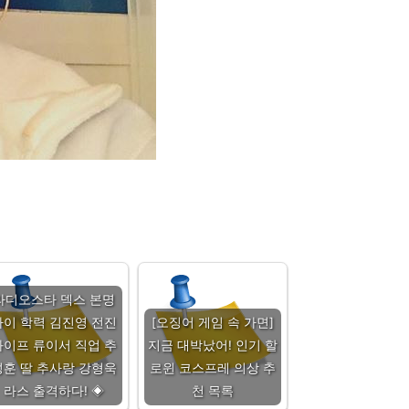
라디오스타 덱스 본명
나이 학력 김진영 전진
[오징어 게임 속 가면]
와이프 류이서 직업 추
지금 대박났어! 인기 할
성훈 딸 추사랑 강형욱
로윈 코스프레 의상 추
라스 출격하다! ◈
천 목록