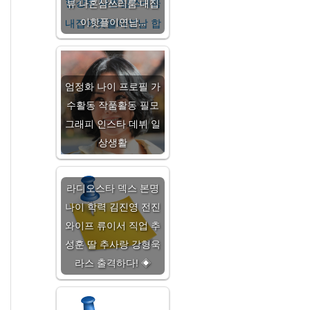
뷰 나혼삼쓰리룸 내집
이핫플이연남…
엄정화 나이 프로필 가
수활동 작품활동 필모
그래피 인스타 데뷔 일
상생활
라디오스타 덱스 본명
나이 학력 김진영 전진
와이프 류이서 직업 추
성훈 딸 추사랑 강형욱
라스 출격하다! ◈