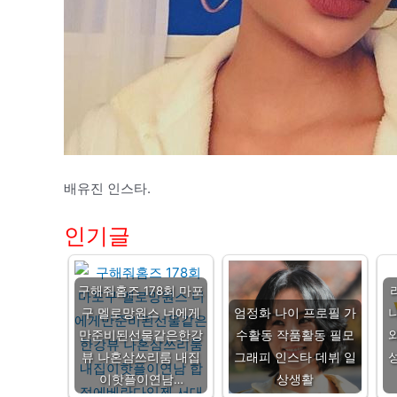
배유진 인스타.
인기글
구해줘홈즈 178회 마포
구 멜로망원스 너에게
엄정화 나이 프로필 가
만준비된선물같은한강
수활동 작품활동 필모
뷰 나혼삼쓰리룸 내집
그래피 인스타 데뷔 일
이핫플이연남…
상생활