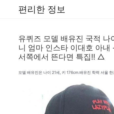
콘
편리한 정보
텐
츠
로
건
유퀴즈 모델 배유진 국적 나
너
뛰
니 엄마 인스타 이대호 아내
기
서쪽에서 뜬다면 특집!! △
모델 배유진은 나이 21세, 키 176cm.배유진 학력 서울 