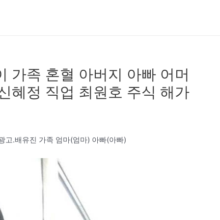
이 가족 혼혈 아버지 아빠 어머
 신혜정 직업 최원호 주식 해가
한광고.배유진 가족 엄마(엄마) 아빠(아빠)