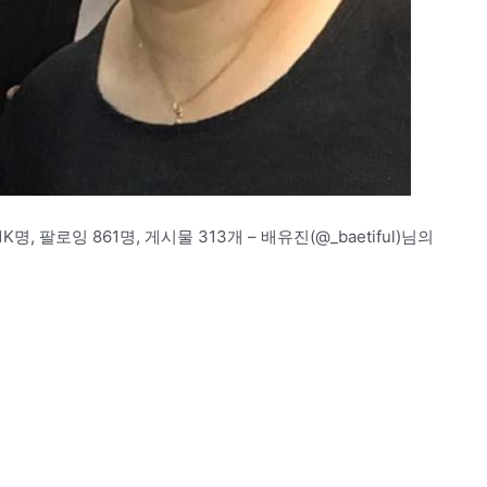
1K명, 팔로잉 861명, 게시물 313개 – 배유진(@_baetiful)님의