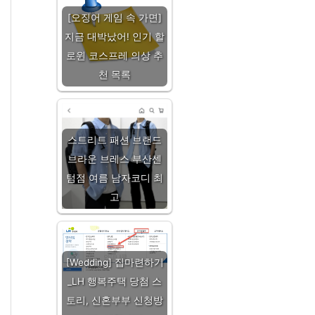
[오징어 게임 속 가면]
지금 대박났어! 인기 할
로윈 코스프레 의상 추
천 목록
스트리트 패션 브랜드
브라운 브레스 부산센
텀점 여름 남자코디 최
고
[Wedding] 집마련하기
_LH 행복주택 당첨 스
토리, 신혼부부 신청방