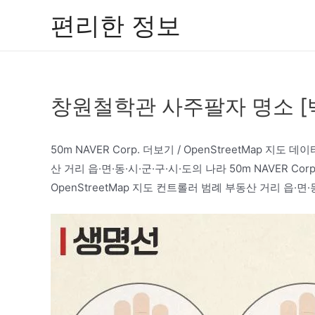
콘
편리한 정보
텐
츠
로
건
창원철학관 사주팔자 명소 
너
뛰
기
50m NAVER Corp. 더보기 / OpenStreetMap 지도 데이
산 거리 읍·면·동·시·군·구·시·도의 나라 50m NAVER Corp.더
OpenStreetMap 지도 컨트롤러 범례 부동산 거리 읍·면·