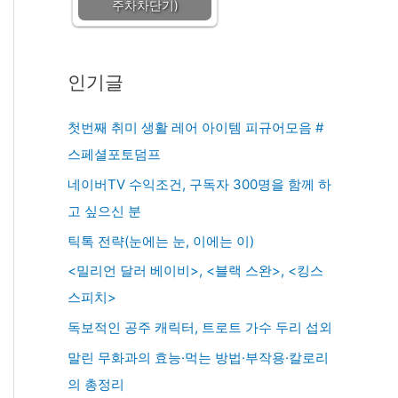
주차차단기)
인기글
첫번째 취미 생활 레어 아이템 피규어모음 #
스페셜포토덤프
네이버TV 수익조건, 구독자 300명을 함께 하
고 싶으신 분
틱톡 전략(눈에는 눈, 이에는 이)
<밀리언 달러 베이비>, <블랙 스완>, <킹스
스피치>
독보적인 공주 캐릭터, 트로트 가수 두리 섭외
말린 무화과의 효능·먹는 방법·부작용·칼로리
의 총정리