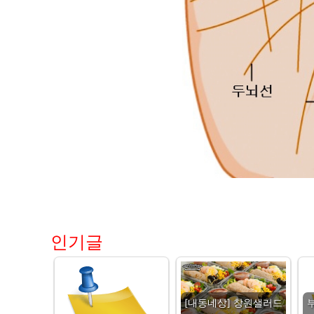
인기글
[내동네상] 창원샐러드