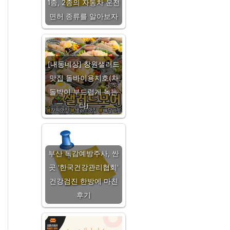
1종, 2종의 자동차 운전
면허 종류를 알아보자
[내동네상] 창원샐러드
맛집 돌바이용지호(차
돌박이 부드럽게 녹는
다)
부산 독감예방주사, 싼
곳 '한국건강관리협회'
건강검진 한방에 마친
후기