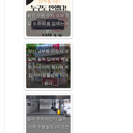
용인 수원 수지 소파 정
갈 소파 리폼 업체는 바
로!
양산 남부동 신도시 생
일떡 돌떡 답례떡 백일
떡 이바지떡 행사떡 떡
집 아리랑웰빙떡 다녀
왔다
빌라 주차차단기 설치 -
거제 주형빌딩 (리모컨