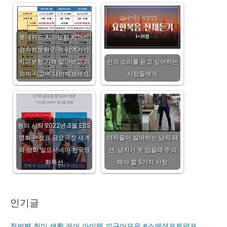
롯데카드 치아보험 치과신
경치료보험 가격 감액기간
치과보험 가격 알아보고 의
신의 소리를 듣고 싶어하는
외의 사고에 대비해보세요
사람들에게
봄의 시작 2022년 3월 EBS
영화 편성표 금요극장 세계
여자들이 싫어하는 남자 패
의 명화 일요시네마 한국영
션, 남자가 옷 입을때 주의
화특선
해야 할 5가지 사항
인기글
첫번째 취미 생활 레어 아이템 피규어모음 #스페셜포토덤프