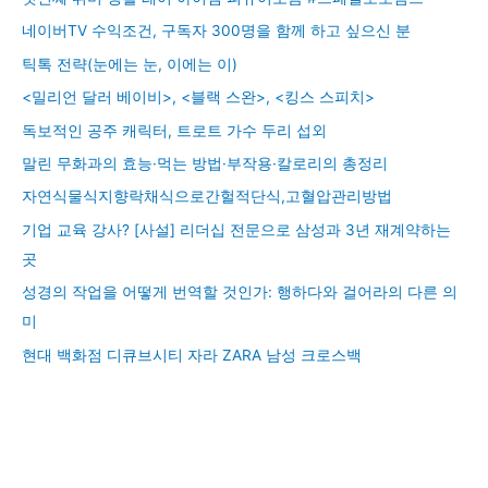
네이버TV 수익조건, 구독자 300명을 함께 하고 싶으신 분
틱톡 전략(눈에는 눈, 이에는 이)
<밀리언 달러 베이비>, <블랙 스완>, <킹스 스피치>
독보적인 공주 캐릭터, 트로트 가수 두리 섭외
말린 무화과의 효능·먹는 방법·부작용·칼로리의 총정리
자연식물식지향락채식으로간헐적단식,고혈압관리방법
기업 교육 강사? [사설] 리더십 전문으로 삼성과 3년 재계약하는
곳
성경의 작업을 어떻게 번역할 것인가: 행하다와 걸어라의 다른 의
미
현대 백화점 디큐브시티 자라 ZARA 남성 크로스백