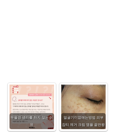
무월경 생리를 하지 않는 이
얼굴기미없애는방법 피부
유
잡티 제거 크림 앰플 끝판왕