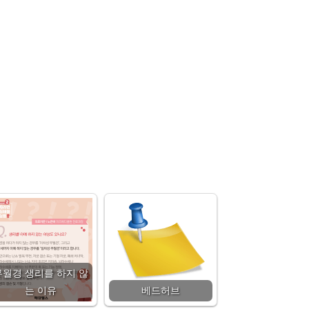
무월경 생리를 하지 않
는 이유
베드허브