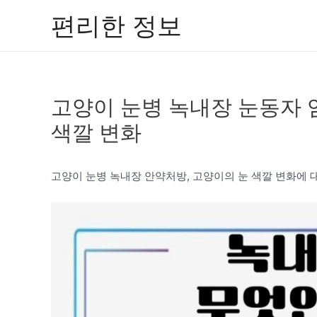
콘
편리한 정보
텐
츠
로
건
고양이 눈병 녹내장 눈동자 
너
뛰
색깔 변화
기
고양이 눈병 녹내장 안약처방, 고양이의 눈 색깔 변화에 