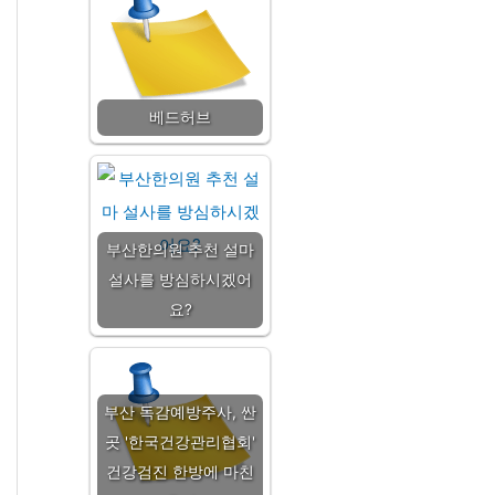
베드허브
부산한의원 추천 설마
설사를 방심하시겠어
요?
부산 독감예방주사, 싼
곳 '한국건강관리협회'
건강검진 한방에 마친