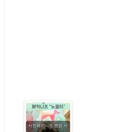
서천페키니즈 분양 사