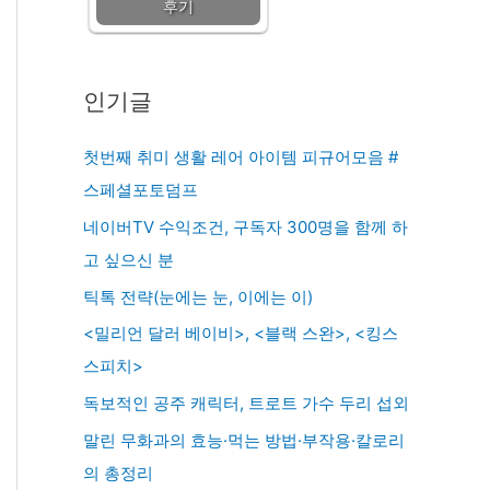
후기
인기글
첫번째 취미 생활 레어 아이템 피규어모음 #
스페셜포토덤프
네이버TV 수익조건, 구독자 300명을 함께 하
고 싶으신 분
틱톡 전략(눈에는 눈, 이에는 이)
<밀리언 달러 베이비>, <블랙 스완>, <킹스
스피치>
독보적인 공주 캐릭터, 트로트 가수 두리 섭외
말린 무화과의 효능·먹는 방법·부작용·칼로리
의 총정리