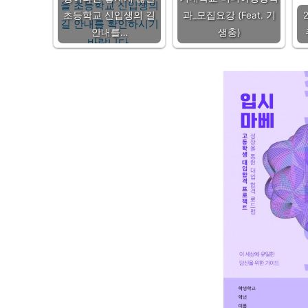
초등학교 신입생의 길
과_모집요강 (Feat. 기
안내를…
생충)