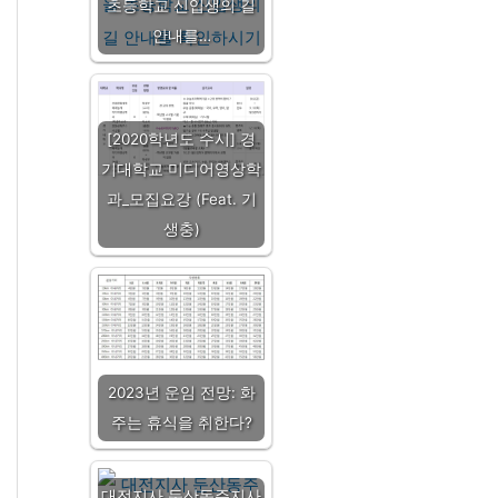
초등학교 신입생의 길
안내를…
[2020학년도 수시] 경
기대학교 미디어영상학
과_모집요강 (Feat. 기
생충)
2023년 운임 전망: 화
주는 휴식을 취한다?
대전지사 둔산동주지사