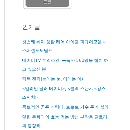
근황
인기글
첫번째 취미 생활 레어 아이템 피규어모음 #
스페셜포토덤프
네이버TV 수익조건, 구독자 300명을 함께 하
고 싶으신 분
틱톡 전략(눈에는 눈, 이에는 이)
<밀리언 달러 베이비>, <블랙 스완>, <킹스
스피치>
독보적인 공주 캐릭터, 트로트 가수 두리 섭외
말린 무화과의 효능·먹는 방법·부작용·칼로리
의 총정리