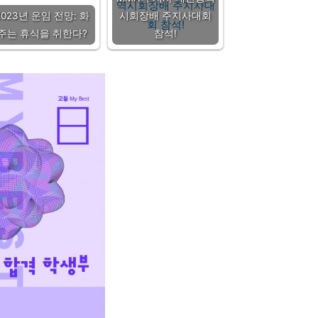
2023년 운임 전망: 화
시회장배 주지사대회
주는 휴식을 취한다?
참석!