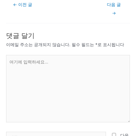
Post
←
이전 글
다음 글
navigation
→
댓글 달기
이메일 주소는 공개되지 않습니다.
필수 필드는
*
로 표시됩니다
여
기
에
입
력
하
세
요...
이
다음