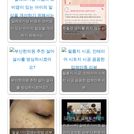
알레르기성 비염과 코비염
이 있는 아이의 일상을 개선
무월경 생리를 하지 않는 이
하기 위해서는
유
필름지 시공, 인테리어 시트
부산한의원 추천 설마 설사
지 시공 꼼꼼한 업체만족 리
를 방심하시겠어요?
뷰
[금양체질, 금체질, 태양인
치료사례] 알레르기비염 알
얼굴기미없애는방법 피부
러지코막힘 피부 다한증 만