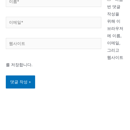
름
번 댓글
*
작성을
이
위해 이
메
브라우저
일
에 이름,
웹
*
이메일,
사
그리고
이
웹사이트
트
를 저장합니다.