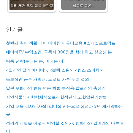
잡티 제거 크림 앰플 끝판왕
성피로 피곤…
인기글
첫번째 취미 생활 레어 아이템 피규어모음 #스페셜포토덤프
네이버TV 수익조건, 구독자 300명을 함께 하고 싶으신 분
틱톡 전략(눈에는 눈, 이에는 이)
<밀리언 달러 베이비>, <블랙 스완>, <킹스 스피치>
독보적인 공주 캐릭터, 트로트 가수 두리 섭외
말린 무화과의 효능·먹는 방법·부작용·칼로리의 총정리
자연식물식지향락채식으로간헐적단식,고혈압관리방법
기업 교육 강사? [사설] 리더십 전문으로 삼성과 3년 재계약하는
곳
성경의 작업을 어떻게 번역할 것인가: 행하다와 걸어라의 다른 의
미