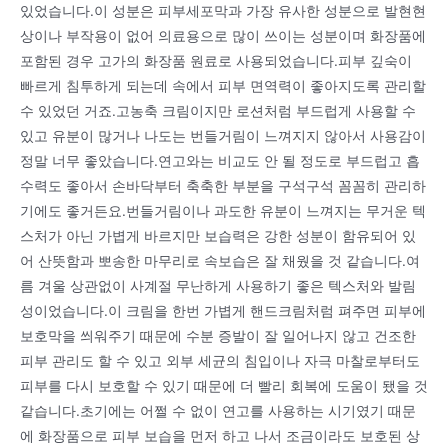
있었습니다.이 성분은 피부세포막과 가장 유사한 성분으로 발현현
상이나 부작용이 없어 의료용으로 많이 쓰이는 성분이며 화장품에
포함된 경우 고가의 화장품 원료로 사용되었습니다.피부 깊숙이
빠르게 침투하게 되는데 속에서 피부 면역력이 좋아지도록 관리할
수 있었던 거죠.고농축 크림이지만 로션처럼 부드럽게 사용할 수
있고 유분이 많거나 나도는 번들거림이 느껴지지 않아서 사용감이
정말 너무 좋았습니다.연고와는 비교도 안 될 정도로 부드럽고 흡
수력도 좋아서 손바닥부터 축축한 부분을 구석구석 꼼꼼히 관리하
기에도 좋거든요.번들거림이나 과도한 유분이 느껴지는 무거운 텍
스처가 아닌 가볍게 바르지만 보습력은 강한 성분이 함유되어 있
어 산뜻함과 뽀송한 마무리로 속보습은 잘 채웠을 것 같습니다.여
름 겨울 상관없이 사계절 무난하게 사용하기 좋은 텍스처와 발림
성이었습니다.이 크림을 한번 가볍게 핸드크림처럼 펴주면 피부에
보호막을 씌워주기 때문에 수분 증발이 잘 일어나지 않고 건조한
피부 관리도 할 수 있고 외부 세균의 침입이나 자극 마찰로부터도
피부를 다시 보호할 수 있기 때문에 더 빨리 회복에 도움이 됐을 것
같습니다.초기에는 어쩔 수 없이 연고를 사용하는 시기였기 때문
에 화장품으로 피부 보습을 먼저 하고 나서 조금이라도 보호된 상