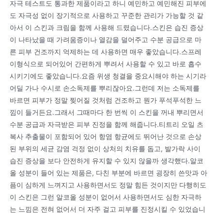
자극 테스트도 통과한 제품이라고 하니 예민하고 예민해진 피부에
도 자극성 없이 장기적으로 사용하고 꾸준한 관리가 가능할 것 같
아서 이 스킨과 크림을 함께 사용해 드렸습니다.스킨은 습진 증상
이 나타났을 때 가려움증이나 열감을 덜어주고 수분 공급으로 마
른 피부 건조까지 억제하는 데 사용하면 매우 좋았습니다.스프레
이형식으로 되어있어 간편하게 뿌려서 사용할 수 있고 바로 흡수
시키기에도 좋았습니다.요즘 위생 청결을 중요시해야 하는 시기라
어딜 가나 수시로 손소독제를 뿌리잖아요.그런데 저는 소독제를
바르면 피부가 정말 찢어질 것처럼 건조하고 뭔가 푸석푸석한 느
낌이 들거든요.그래서 그때마다 한 번씩 이 스킨을 꺼내 뿌리면서
수분 공급과 자극받은 피부 진정을 함께 해줍니다.티트리 오일 츠
복사 추출물이 포함되어 있어 항염 항균에도 뛰어난 것으로 손상
된 부위의 세균 감염 걱정 없이 상처의 치유를 돕고, 발가락 사이
습진 증상을 보다 안전하게 유지할 수 있지 않을까 생각했다.알코
올 성분이 들어 있는 제품은, 다친 부분에 바르면 굉장히 쓴맛과 아
픔이 심하게 느껴지고 사용하면서도 정말 힘든 것이지만 다행히도
이 스킨은 그런 알코올 성분이 없어서 사용하면서도 심한 자극하
는 느낌은 전혀 없어서 더 자주 걸고 피부를 진정시킬 수 있었습니