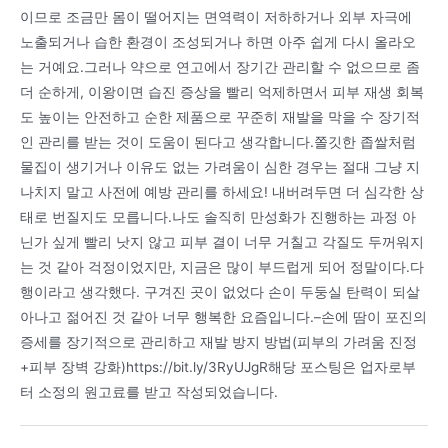
이므로 조금만 몸이 떨어지는 면역력이 저하하거나 외부 자극에
노출되거나 습한 환경이 조성되거나 하면 아주 쉽게 다시 올라오
는 거예요.그러나 약으로 연고에서 장기간 관리할 수 없으므로 좀
더 순하게, 이왕이면 습진 증상을 빨리 억제하면서 피부 재생 회복
도 높이는 안전하고 순한 제품으로 꾸준히 재발을 막을 수 장기적
인 관리를 받는 것이 도움이 된다고 생각합니다.쫄깃한 좁쌀처럼
물집이 생기거나 이유도 없는 가려움이 심한 경우는 절대 그냥 지
나치지 말고 사전에 예방 관리를 하세요! 내버려두면 더 심각한 상
태로 번질지도 모릅니다.나도 솔직히 만성화가 진행하는 과정 아
닌가 싶게 빨리 낫지 않고 피부 결이 너무 거칠고 각질도 두꺼워지
는 것 같아 걱정이었지만, 지금은 많이 부드럽게 되어 정말이다.다
행이라고 생각했다. 구겨진 곳이 없었다 손이 두둥실 탄력이 되살
아나고 젊어진 것 같아 너무 행복한 요즘입니다.–손에 땀이 포진의
증세를 장기적으로 관리하고 재발 방지 방법(피부의 가려움 진정
+피부 장벽 강화)https://bit.ly/3RyUJgR해당 포스팅은 업자로부
터 소정의 원고료를 받고 작성되었습니다.