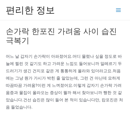
콘
편리한 정보
텐
Main
츠
Men
로
손가락 한포진 가려움 사이 습진
건
극복기
너
뛰
기
어느 날 갑자기 손가락이 아파졌어요.어디 물렸나 싶을 정도로 바
늘에 찔린 것 같기도 하고 가려운 느낌도 들어보니까 알레르기 두
드러기가 생긴 건지포 같은 게 통통하게 올라와 있더라고요.처음
에는 그냥 뭔가 가시가 박힌 줄 알았는데, 그런 건 아닌데 묘하게
따끔따끔 가려움?이런 게 느껴졌어요.이렇게 갑자기 손가락 가려
움증과 물집이 올라오는 증상이 뭘까 해서 찾아보니까 쨍한 것 같
았습니다.건선 습진은 많이 들어 본 적이 있습니다만, 캄포진은 처
음 들었습니다.