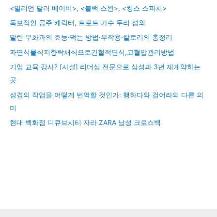
<밀리언 달러 베이비>, <블랙 스완>, <킹스 스피치>
독보적인 공주 캐릭터, 트로트 가수 두리 섭외
말린 무화과의 효능·먹는 방법·부작용·칼로리의 총정리
자연식물식지향락채식으로간헐적단식,고혈압관리방법
기업 교육 강사? [사설] 리더십 전문으로 삼성과 3년 재계약하는
곳
성경의 작업을 어떻게 번역할 것인가: 행하다와 걸어라의 다른 의
미
현대 백화점 디큐브시티 자라 ZARA 남성 크로스백