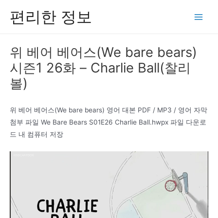
콘
편리한 정보
텐
Main
츠
Men
로
위 베어 베어스(We bare bears)
건
시즌1 26화 – Charlie Ball(찰리
너
뛰
볼)
기
위 베어 베어스(We bare bears) 영어 대본 PDF / MP3 / 영어 자막
첨부 파일 We Bare Bears S01E26 Charlie Ball.hwpx 파일 다운로
드 내 컴퓨터 저장