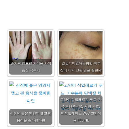
손가락 한포진 가려움 사이
얼굴기미없애는방법 피부
습진 극복기
잡티 제거 크림 앰플 끝판왕
고양이 식알레르기 푸드, 가
수분해 단백질 처방 사료:
신장에 좋은 영양제 맵고 짠
닥터힐메딕스 W/C 고양이
음식을 좋아한다면
용 FELINE