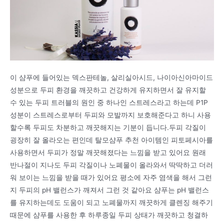
이 샴푸에 들어있는 덱스판테놀, 살리실아시드, 나이아신아마이드
성분으로 두피 환경을 깨끗하고 건강하게 유지하면서 잘 유지할
수 있는 두피 트러블의 원인 중 하나인 스트레스라고 하는데 P1P
성분이 스트레스로부터 두피와 모발까지 보호해준다고 하니 사용
할수록 두피도 차분하고 깨끗해지는 기분이 듭니다.두피 각질이
굉장히 잘 올라오는 편인데 탈모샴푸 추천 아이템인 피토페시아를
사용하면서 두피가 정말 깨끗해졌다는 느낌을 받고 있어요 원래
반나절이 지나도 두피 각질이나 노폐물이 올라와서 딱딱하고 더러
워 보이는 느낌을 받을 때가 있어요 평소에 자주 염색을 해서 그런
지 두피의 pH 밸런스가 깨져서 그런 것 같아요 샴푸는 pH 밸런스
를 유지하는데도 도움이 되고 노폐물까지 깨끗하게 클렌징 해주기
때문에 샴푸를 사용한 후 하루종일 두피 상태가 깨끗하고 청결하