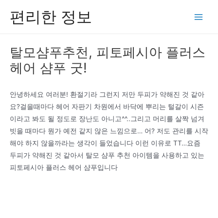
콘
편리한 정보
텐
Main
츠
Men
로
탈모샴푸추천, 피토페시아 플러스
건
헤어 샴푸 굿!
너
뛰
기
안녕하세요 여러분! 환절기라 그런지 저만 두피가 약해진 것 같아
요?걸을때마다 헤어 자판기 차원에서 바닥에 뿌리는 털갈이 시즌
이라고 봐도 될 정도로 장난도 아니고^^..그리고 머리를 살짝 넘겨
빗을 때마다 뭔가 예전 같지 않은 느낌으로… 어? 저도 관리를 시작
해야 하지 않을까라는 생각이 들었습니다 이런 이유로 TT…요즘
두피가 약해진 것 같아서 탈모 샴푸 추천 아이템을 사용하고 있는
피토페시아 플러스 헤어 샴푸입니다