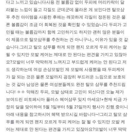
다고 느끼고 있습니다사용 전 볼륨감 없이 두피에 머리카락이 달
라붙는 느낌이 들고 각질도 군데군데 올라온 게 보인다면 탈모샴
푸 추천 아이템을 사용한 후에는 깨끗하게 각질이 정돈된 것은 물
론 볼륨감이 조금 더 회복된 것을 확인할 수 있었습니다 두피가 고
민될 때는 볼륨감까지 함께 고민하기도 하지만 괜히 많은 분들이
이 제품으로 탈모샴푸를 추천하는 건 아니구나,, 이유가 있을 것 같
습니다.그리고 탈모 샴푸를 하게 되면 왠지 모르게 두피 케어는 잘
될 수 있지만 모발 케어는 제대로 안 된다는 편견을 가지고 있잖아
요?모발이 너무 딱딱하게 느껴지고 부드럽게 케어는 안 된다고 저
도 생각하는데 여성 손상모발인 제 모발에 사용했을 때 두피케어
가 잘 되는 것은 물론 모발까지 굉장히 부드러운 느낌으로 보호되
는 것 같아 남성은 물론 여성분들께도 완전 탈모 샴푸를 추천드립
니다! ㅎㅎ 약해진 두피, 모발 상태로 고민이 되신다면 오늘 제가
보여드린 피토페시아 플러스 헤어샴푸 잊지 마세요!+현재 지금 가
정의 달을 맞이하여 5월 1일부터 5월 21일까지 행사가 진행 중이니
아래 내용을 참고하시어 혜택 받으시길 바랍니다~!그리고 탈모 샴
푸를 하게 되면 왠지 모르게 두피 케어는 잘 될 수 있지만 모발 케
어는 제대로 안 된다는 편견을 가지고 있잖아요?모발이 너무 딱딱