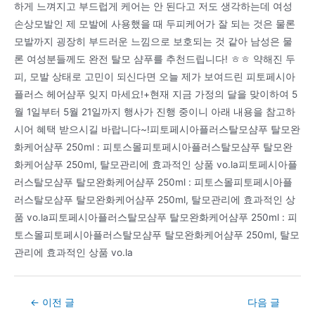
하게 느껴지고 부드럽게 케어는 안 된다고 저도 생각하는데 여성
손상모발인 제 모발에 사용했을 때 두피케어가 잘 되는 것은 물론
모발까지 굉장히 부드러운 느낌으로 보호되는 것 같아 남성은 물
론 여성분들께도 완전 탈모 샴푸를 추천드립니다! ㅎㅎ 약해진 두
피, 모발 상태로 고민이 되신다면 오늘 제가 보여드린 피토페시아
플러스 헤어샴푸 잊지 마세요!+현재 지금 가정의 달을 맞이하여 5
월 1일부터 5월 21일까지 행사가 진행 중이니 아래 내용을 참고하
시어 혜택 받으시길 바랍니다~!피토페시아플러스탈모샴푸 탈모완
화케어샴푸 250ml : 피토스몰피토페시아플러스탈모샴푸 탈모완
화케어샴푸 250ml, 탈모관리에 효과적인 상품 vo.la피토페시아플
러스탈모샴푸 탈모완화케어샴푸 250ml : 피토스몰피토페시아플
러스탈모샴푸 탈모완화케어샴푸 250ml, 탈모관리에 효과적인 상
품 vo.la피토페시아플러스탈모샴푸 탈모완화케어샴푸 250ml : 피
토스몰피토페시아플러스탈모샴푸 탈모완화케어샴푸 250ml, 탈모
관리에 효과적인 상품 vo.la
Post
←
이전 글
다음 글