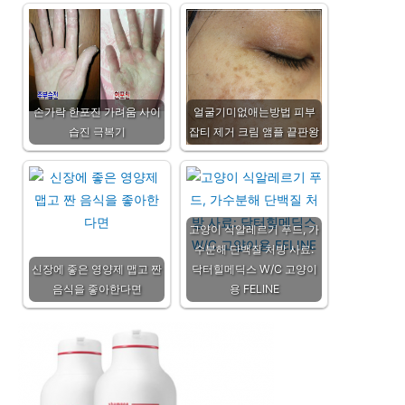
손가락 한포진 가려움 사이
얼굴기미없애는방법 피부
습진 극복기
잡티 제거 크림 앰플 끝판왕
고양이 식알레르기 푸드, 가
수분해 단백질 처방 사료:
신장에 좋은 영양제 맵고 짠
닥터힐메딕스 W/C 고양이
음식을 좋아한다면
용 FELINE