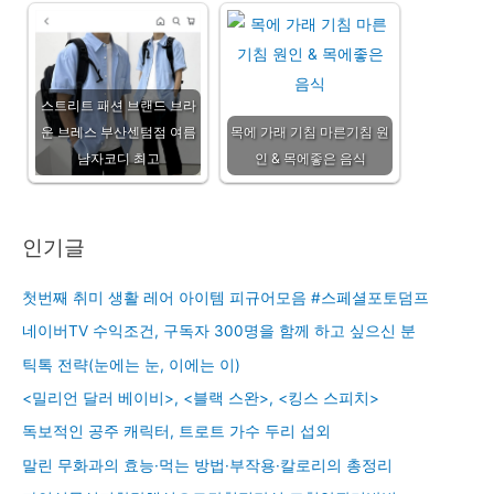
스트리트 패션 브랜드 브라
운 브레스 부산센텀점 여름
목에 가래 기침 마른기침 원
남자코디 최고
인 & 목에좋은 음식
인기글
첫번째 취미 생활 레어 아이템 피규어모음 #스페셜포토덤프
네이버TV 수익조건, 구독자 300명을 함께 하고 싶으신 분
틱톡 전략(눈에는 눈, 이에는 이)
<밀리언 달러 베이비>, <블랙 스완>, <킹스 스피치>
독보적인 공주 캐릭터, 트로트 가수 두리 섭외
말린 무화과의 효능·먹는 방법·부작용·칼로리의 총정리