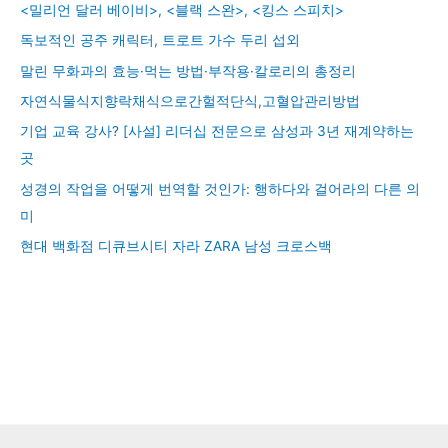
<밀리언 달러 베이비>, <블랙 스완>, <킹스 스피치>
독보적인 공주 캐릭터, 트로트 가수 두리 섭외
말린 무화과의 효능·먹는 방법·부작용·칼로리의 총정리
자연식물식지향락채식으로간헐적단식,고혈압관리방법
기업 교육 강사? [사설] 리더십 전문으로 삼성과 3년 재계약하는
곳
성경의 작업을 어떻게 번역할 것인가: 행하다와 걸어라의 다른 의
미
현대 백화점 디큐브시티 자라 ZARA 남성 크로스백