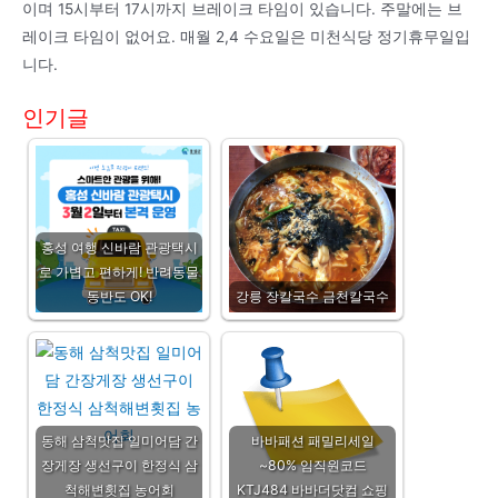
이며 15시부터 17시까지 브레이크 타임이 있습니다. 주말에는 브
레이크 타임이 없어요. 매월 2,4 수요일은 미천식당 정기휴무일입
니다.
인기글
홍성 여행 신바람 관광택시
로 가볍고 편하게! 반려동물
동반도 OK!
강릉 장칼국수 금천칼국수
동해 삼척맛집 일미어담 간
바바패션 패밀리세일
장게장 생선구이 한정식 삼
~80% 임직원코드
척해변횟집 농어회
KTJ484 바바더닷컴 쇼핑