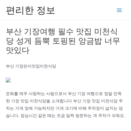
콘
편리한 정보
텐
Main
츠
Men
로
부산 기장여행 필수 맛집 미천식
건
당 성게 듬뿍 토핑된 앙금밥 너무
너
뛰
맛있다
기
부산 기장은이맛집미천식당
은희를 매우 사랑하는 사람으로서 부산 기장 여행으로 정말 만족
한 기장 맛집 미천식당을 소개합니다 부산 기장 맛집 미천식당 주
차는 가게 앞에 가능하지만 가게 크기에 비해 주차장이 넓지는 않
습니다. 점심시간 같은 때는 조금 일찍 방문하는 게 주차가 쉬워요.