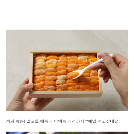
성게 효능! 알코올 해독에 야맹증 개선까지^^매일 먹고싶네요