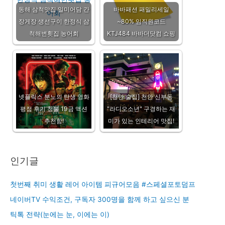
동해 삼척맛집 일미어담 간
바바패션 패밀리세일
장게장 생선구이 한정식 삼
~80% 임직원코드
척해변횟집 농어회
KTJ484 바바더닷컴 쇼핑
넷플릭스 분노의 탄생 영화
[천안 술집] 천안 신부동
평점 후기 청불 19금 액션
"라디오소년" 구경하는 재
추천함!
미가 있는 인테리어 맛집!
인기글
첫번째 취미 생활 레어 아이템 피규어모음 #스페셜포토덤프
네이버TV 수익조건, 구독자 300명을 함께 하고 싶으신 분
틱톡 전략(눈에는 눈, 이에는 이)