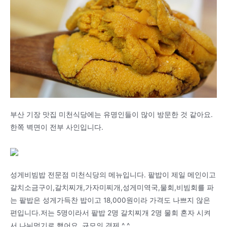
부산 기장 맛집 미천식당에는 유명인들이 많이 방문한 것 같아요.
한쪽 벽면이 전부 사인입니다.
성게비빔밥 전문점 미천식당의 메뉴입니다. 팥밥이 제일 메인이고
갈치소금구이,갈치찌개,가자미찌개,성게미역국,물회,비빔회를 파
는 팥밥은 성게가득찬 밥이고 18,000원이라 가격도 나쁘지 않은
편입니다.저는 5명이라서 팥밥 2명 갈치찌개 2명 물회 혼자 시켜
서 나눠먹기로 했어요. 규모의 경제 ^_^