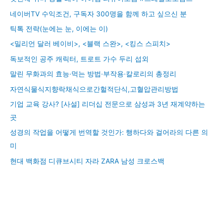
네이버TV 수익조건, 구독자 300명을 함께 하고 싶으신 분
틱톡 전략(눈에는 눈, 이에는 이)
<밀리언 달러 베이비>, <블랙 스완>, <킹스 스피치>
독보적인 공주 캐릭터, 트로트 가수 두리 섭외
말린 무화과의 효능·먹는 방법·부작용·칼로리의 총정리
자연식물식지향락채식으로간헐적단식,고혈압관리방법
기업 교육 강사? [사설] 리더십 전문으로 삼성과 3년 재계약하는
곳
성경의 작업을 어떻게 번역할 것인가: 행하다와 걸어라의 다른 의
미
현대 백화점 디큐브시티 자라 ZARA 남성 크로스백