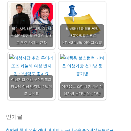
와인 사업하던 빅뱅 탑, 일
바바패션 패밀리세일
본 억만 장자와 연예인 최초
~80% 임직원코드
로 우주 간다는 근황
KTJ484 바바더닷컴 쇼핑
여성지갑 추천 루이까또즈
카눌레 여성 반지갑 수납력
여행용 보스턴백 가벼운 여
도 좋네요
행가방 천가방 운동가방
인기글
첫번째 취미 생활 레어 아이템 피규어모음 #스페셜포토덤프