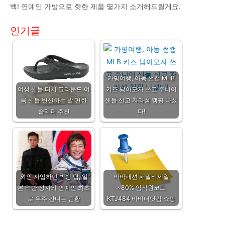
백! 연예인 가방으로 핫한 제품 몇가지 소개해드릴게요.
인기글
가평여행, 아동 썬캡 MLB
여성 샌들 터치 그라운드 여
키즈 남아모자 쓰고 주니어
름 샌들 변신하는 발 편한
샌들 신고 자라섬 캠핑 나섰
슬리퍼 추천
다!
와인 사업하던 빅뱅 탑, 일
바바패션 패밀리세일
본 억만 장자와 연예인 최초
~80% 임직원코드
로 우주 간다는 근황
KTJ484 바바더닷컴 쇼핑