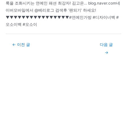
룩을 조화시키는 연예인 패션 최강자! 김고은… blog.naver.com네
이버모바일에서 @베리로그 검색후 ‘팬되기’ 하세요!
▼▼▼▼▼▼▼▼▼▼▼▼▼▼▼▼#연예인가방 #디자이너백 #
오소이백 #오소이
Post
←
이전 글
다음 글
navigation
→