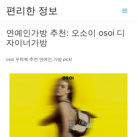
콘
편리한 정보
텐
Main
츠
Men
로
연예인가방 추천: 오소이 osoi 디
건
자이너가방
너
뛰
기
osoi 우럭백 추천 연예인 가방 pick!