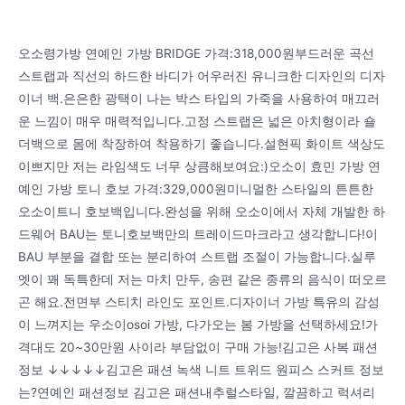
오소령가방 연예인 가방 BRIDGE 가격:318,000원부드러운 곡선
스트랩과 직선의 하드한 바디가 어우러진 유니크한 디자인의 디자
이너 백.은은한 광택이 나는 박스 타입의 가죽을 사용하여 매끄러
운 느낌이 매우 매력적입니다.고정 스트랩은 넓은 아치형이라 숄
더백으로 몸에 착장하여 착용하기 좋습니다.설현픽 화이트 색상도
이쁘지만 저는 라임색도 너무 상큼해보여요:)오소이 효민 가방 연
예인 가방 토니 호보 가격:329,000원미니멀한 스타일의 튼튼한
오소이트니 호보백입니다.완성을 위해 오소이에서 자체 개발한 하
드웨어 BAU는 토니호보백만의 트레이드마크라고 생각합니다!이
BAU 부분을 결합 또는 분리하여 스트랩 조절이 가능합니다.실루
엣이 꽤 독특한데 저는 마치 만두, 송편 같은 종류의 음식이 떠오르
곤 해요.전면부 스티치 라인도 포인트.디자이너 가방 특유의 감성
이 느껴지는 우소이osoi 가방, 다가오는 봄 가방을 선택하세요!가
격대도 20~30만원 사이라 부담없이 구매 가능!김고은 사복 패션
정보 ↓↓↓↓↓김고은 패션 녹색 니트 트위드 원피스 스커트 정보
는?연예인 패션정보 김고은 패션내추럴스타일, 깔끔하고 럭셔리