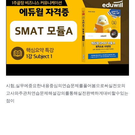
시험,실무에중요한내용중심의연습문제를풀어봄으로써실전모의
고사와주관처연습문제해설강의를통해실전완벽하게대비할수있는
점이