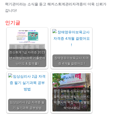
력기관이라는 소식을 듣고 해커스회계관리자격증이 더욱 신뢰가
갑니다!
인기글
전산회계 1급 자격증 2023
년 시험일정(과목 기출문제
장애영유아보육교사 자격
난이도 & 합격률)
증 4개월 걸렸어요 !
양산 남부동 신도시 생일떡
돌떡 답례떡 백일떡 이바지
임상심리사 2급 자격증 필
떡 행사떡 떡집 아리랑웰빙
기 실기과목 공부방법
떡 다녀왔다