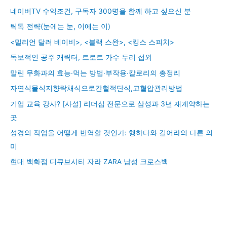
네이버TV 수익조건, 구독자 300명을 함께 하고 싶으신 분
틱톡 전략(눈에는 눈, 이에는 이)
<밀리언 달러 베이비>, <블랙 스완>, <킹스 스피치>
독보적인 공주 캐릭터, 트로트 가수 두리 섭외
말린 무화과의 효능·먹는 방법·부작용·칼로리의 총정리
자연식물식지향락채식으로간헐적단식,고혈압관리방법
기업 교육 강사? [사설] 리더십 전문으로 삼성과 3년 재계약하는
곳
성경의 작업을 어떻게 번역할 것인가: 행하다와 걸어라의 다른 의
미
현대 백화점 디큐브시티 자라 ZARA 남성 크로스백