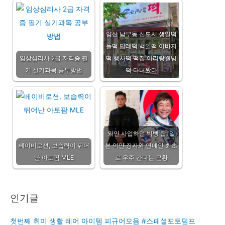
양산 남부동 신도시 생일떡
돌떡 답례떡 백일떡 이바지
임상심리사 2급 자격증 필
떡 행사떡 떡집 아리랑웰빙
기 실기과목 공부방법
떡 다녀왔다
와인 사업하던 빅뱅 탑, 일
베이비로션, 보습력이 뛰어
본 억만 장자와 연예인 최초
난 아토팜 MLE
로 우주 간다는 근황
인기글
첫번째 취미 생활 레어 아이템 피규어모음 #스페셜포토덤프