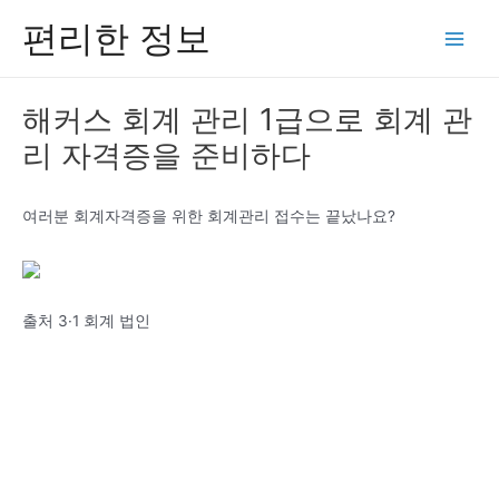
콘
편리한 정보
텐
Main
츠
Men
로
해커스 회계 관리 1급으로 회계 관
건
리 자격증을 준비하다
너
뛰
기
여러분 회계자격증을 위한 회계관리 접수는 끝났나요?
출처 3·1 회계 법인