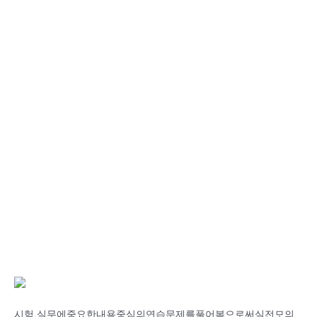
시험,실무에중요한내용중심의연습문제를풀어봄으로써실전모의